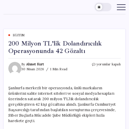
Skip
to
content
EĞITIM
200 Milyon TL’lik Dolandırıcılık
Operasyonunda 42 Gözaltı
200
By
Ahmet Kurt
yorumlar kapalı
Milyon
30 Nisan 2026
1 Min Read
TL’lik
Dolandırıcılık
Operasyonunda
Şanlıurfa merkezli bir operasyonda, ünlü markaların
42
ürünlerini sahte internet siteleri ve sosyal medya hesapları
Gözaltı
için
üzerinden satarak 200 milyon TL’lik dolandırıcılık
gerçekleştiren 42 kişi gözaltına alındı. Şanlıurfa Cumhuriyet
Başsavcılığı tarafından başlatılan soruşturma çerçevesinde,
Siber Suçlarla Mücadele Şube Müdürlüğü ekipleri hızla
harekete geçti.