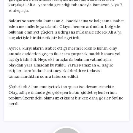
karşılaştı. Ali A., yanında getirdiği tabancayla Ramazan A.’ya 7
el ateş açtı.
Saldırı sonucunda Ramazan A., bacaklarına ve kalçasına isabet
eden mermilerle yaralandı. Olayın hemen ardından, bölgede
bulunan emniyet güçleri, saldırgana müdahale ederek Ali A.’yı
suç aletiyle birlikte etkisiz hale getirdi.
Ayrıca, kurşunların isabet ettiği mermilerden ikisinin, olay
anında caddeden geçen iki araca çarparak maddi hasara yol
açtığı bildirildi. Neyse ki, araçlarda bulunan vatandaşlar,
olaydan yara almadan kurtuldu. Yaralı Ramazan A., sağlık
ekipleri tarafından hastaneye kaldırıldı ve tedavisi
tamamlandıktan sonra taburcu edildi.
Şüpheli Ali A.’nın emniyetteki sorgusu ise devam etmekte.
Olay, adliye önünde gerçekleşen bu tür şiddet eylemlerinin
toplum üzerindeki olumsuz etkisini bir kez daha gözler önüne
serdi.