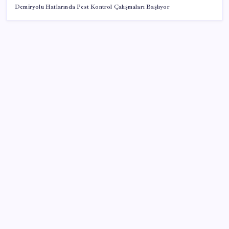
Demiryolu Hatlarında Pest Kontrol Çalışmaları Başlıyor
SON YAZILAR
Akaryakıtta kötü sürpriz: İndirimin büyük kısmı buhar
oldu!
Piyasalarda ilginç gelişmeler var!
Son dakika… İmamoğlu’ndan ‘Erdal Beşikçioğlu’
açıklaması: ‘Erdal Başkanımızın yanındayız’
Bakan Bolat: Tüm zamanların en yüksek üçüncü aylık
ihracatı gerçekleştirildi