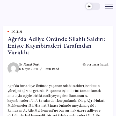
Skip
to
content
EĞITIM
Ağrı’da Adliye Önünde Silahlı Saldırı:
Enişte Kayınbiraderi Tarafından
Vuruldu
Ağrı’da
By
Ahmet Kurt
yorumlar kapalı
Adliye
6 Mayıs 2026
1 Min Read
Önünde
Silahlı
Saldırı:
Ağrı’da bir adliye önünde yaşanan silahlı saldırı, herkesin
Enişte
yüreğini ağzına getirdi. Boşanma işlemlerini tamamlamak
Kayınbiraderi
Tarafından
amacıyla eşiyle birlikte adliyeye gelen Ramazan A.,
Vuruldu
kayınbiraderi Ali A. tarafından kurşunlandı. Olay, Ağrı Hukuk
için
Mahkemeleri Ek Hizmet Binası önünde meydana geldi.
Ramazan A., Aile Mahkemesi’ne başvurmak üzere adliyeye
gittiğinde, beklenmedik bir şekilde kayınbiraderi Ali A. ile