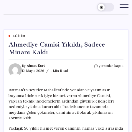
Skip
to
content
EĞITIM
Ahmediye Camisi Yıkıldı, Sadece
Minare Kaldı
Ahmediye
By
Ahmet Kurt
yorumlar kapalı
Camisi
12 Mayıs 2026
1 Min Read
Yıkıldı,
Sadece
Minare
Batman’ın Seyitler Mahallesi’nde yer alan ve yarım asır
Kaldı
boyunca binlerce kişiye hizmet veren Ahmediye Camisi,
için
yapılan teknik incelemelerin ardından güvenlik endişeleri
nedeniyle yıkılma kararı aldı. İbadethanenin tavanında
meydana gelen çökmeler, caminin acil olarak yıkılmasını
zorunlu kıldı.
Yaklaşık 50 yıldır hizmet veren caminin, namaz vakti sırasında