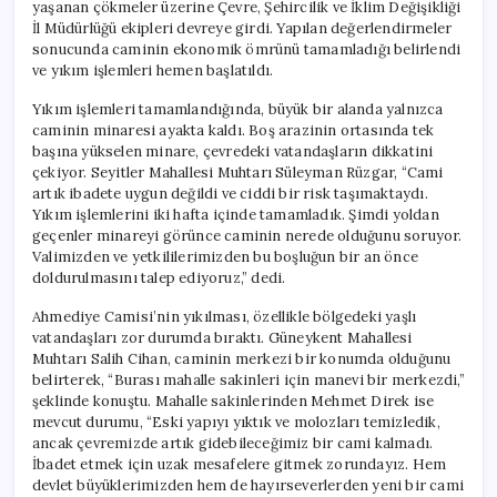
yaşanan çökmeler üzerine Çevre, Şehircilik ve İklim Değişikliği
İl Müdürlüğü ekipleri devreye girdi. Yapılan değerlendirmeler
sonucunda caminin ekonomik ömrünü tamamladığı belirlendi
ve yıkım işlemleri hemen başlatıldı.
Yıkım işlemleri tamamlandığında, büyük bir alanda yalnızca
caminin minaresi ayakta kaldı. Boş arazinin ortasında tek
başına yükselen minare, çevredeki vatandaşların dikkatini
çekiyor. Seyitler Mahallesi Muhtarı Süleyman Rüzgar, “Cami
artık ibadete uygun değildi ve ciddi bir risk taşımaktaydı.
Yıkım işlemlerini iki hafta içinde tamamladık. Şimdi yoldan
geçenler minareyi görünce caminin nerede olduğunu soruyor.
Valimizden ve yetkililerimizden bu boşluğun bir an önce
doldurulmasını talep ediyoruz,” dedi.
Ahmediye Camisi’nin yıkılması, özellikle bölgedeki yaşlı
vatandaşları zor durumda bıraktı. Güneykent Mahallesi
Muhtarı Salih Cihan, caminin merkezi bir konumda olduğunu
belirterek, “Burası mahalle sakinleri için manevi bir merkezdi,”
şeklinde konuştu. Mahalle sakinlerinden Mehmet Direk ise
mevcut durumu, “Eski yapıyı yıktık ve molozları temizledik,
ancak çevremizde artık gidebileceğimiz bir cami kalmadı.
İbadet etmek için uzak mesafelere gitmek zorundayız. Hem
devlet büyüklerimizden hem de hayırseverlerden yeni bir cami