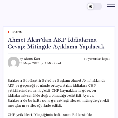
Skip
to
content
EĞITIM
Ahmet Akın’dan AKP İddialarına
Cevap: Mitingde Açıklama Yapılacak
Ahmet
By
Ahmet Kurt
yorumlar kapalı
Akın’dan
15 Mayıs 2026
1 Min Read
AKP
İddialarına
Cevap:
Balıkesir Büyükşehir Belediye Başkanı Ahmet Akın hakkında
Mitingde
AKP’ye geçeceği yönünde ortaya atılan iddialara CHP
Açıklama
Yapılacak
yetkililerinden yanıt geldi. CHP kaynaklarına göre, bu
için
iddiaların kesinlikle doğru olmadığı belirtildi. Ayrıca,
Balıkesir’de bu hafta sonu gerçekleştirilecek mitingde gerekli
mesajların verileceği ifade edildi.
CHP yetkilileri, “Geçtiğimiz hafta sonu Balıkesir’de