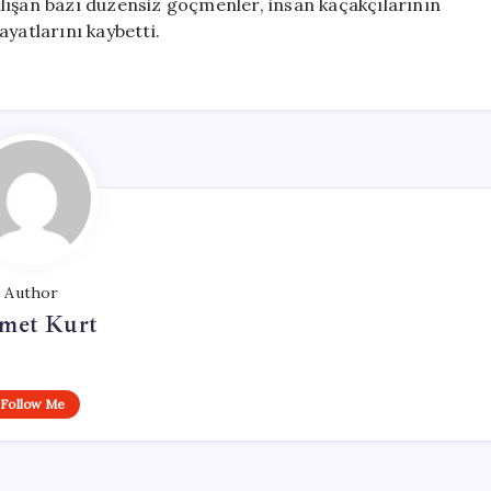
lışan bazı düzensiz göçmenler, insan kaçakçılarının
yatlarını kaybetti.
Author
met Kurt
Follow Me