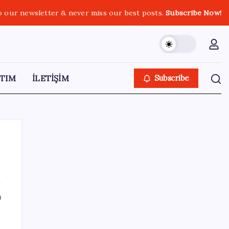
o our newsletter & never miss our best posts.
Subscribe Now!
TIM
İLETİŞİM
Subscribe
SON YAZILAR
ı
Türkiye, Suudi Arabistan ve Pakistan üçlü
savunma anlaşması imzaladı