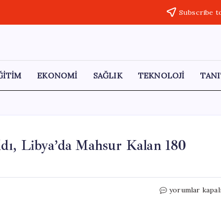
Subscribe t
ĞİTİM
EKONOMİ
SAĞLIK
TEKNOLOJİ
TANI
dı, Libya’da Mahsur Kalan 180
Akdeniz’de
yorumlar kapal
58
Göçmen
Kurtarıldı,