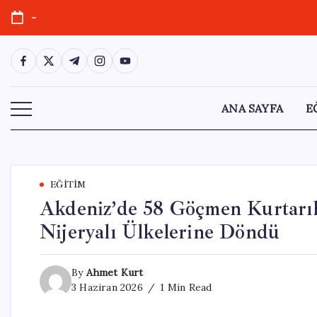
Skip
-
to
content
https://www.facebook.com/
https://twitter.com/
https://t.me/
https://www.instagram.com/
https://youtube.com/
ANA SAYFA
E
EĞITIM
Akdeniz’de 58 Göçmen Kurtarıl
Nijeryalı Ülkelerine Döndü
By
Ahmet Kurt
3 Haziran 2026
1 Min Read