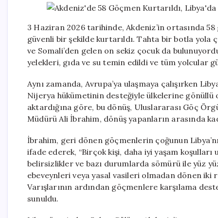
3 Haziran 2026 tarihinde, Akdeniz’in ortasında 
güvenli bir şekilde kurtarıldı. Tahta bir botla yol
ve Somali’den gelen on sekiz çocuk da bulunuyo
yelekleri, gıda ve su temin edildi ve tüm yolcular gü
Aynı zamanda, Avrupa’ya ulaşmaya çalışırken Liby
Nijerya hükümetinin desteğiyle ülkelerine gönüllü 
aktardığına göre, bu dönüş, Uluslararası Göç Örgüt
Müdürü Ali İbrahim, dönüş yapanların arasında kadın
İbrahim, geri dönen göçmenlerin çoğunun Libya’nın
ifade ederek, “Birçok kişi, daha iyi yaşam koşulları 
belirsizlikler ve bazı durumlarda sömürü ile yüz yü
ebeveynleri veya yasal vasileri olmadan dönen iki
Varışlarının ardından göçmenlere karşılama desteğ
sunuldu.