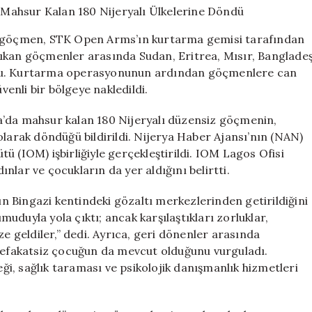
Libya’da
Mahsur
58 göçmen, STK Open Arms’ın kurtarma gemisi tarafından
Kalan
a çıkan göçmenler arasında Sudan, Eritrea, Mısır, Banglade
180
rdu. Kurtarma operasyonunun ardından göçmenlere can
Nijeryalı
Ülkelerine
venli bir bölgeye nakledildi.
Döndü
için
a’da mahsur kalan 180 Nijeryalı düzensiz göçmenin,
olarak döndüğü bildirildi. Nijerya Haber Ajansı’nın (NAN)
ü (IOM) işbirliğiyle gerçekleştirildi. IOM Lagos Ofisi
lar ve çocukların da yer aldığını belirtti.
 Bingazi kentindeki gözaltı merkezlerinden getirildiğini
umuduyla yola çıktı; ancak karşılaştıkları zorluklar,
ze geldiler,” dedi. Ayrıca, geri dönenler arasında
 refakatsiz çocuğun da mevcut olduğunu vurguladı.
i, sağlık taraması ve psikolojik danışmanlık hizmetleri