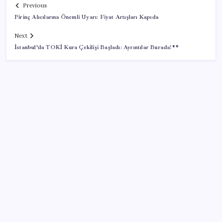
Previous
Pirinç Alıcılarına Önemli Uyarı: Fiyat Artışları Kapıda
Next
İstanbul’da TOKİ Kura Çekilişi Başladı: Ayrıntılar Burada!**
SON YAZILAR
Akaryakıtta kötü sürpriz: İndirimin büyük kısmı buhar
oldu!
Piyasalarda ilginç gelişmeler var!
Son dakika… İmamoğlu’ndan ‘Erdal Beşikçioğlu’