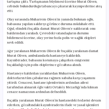
tartışma çıktı. Tartışmanın büyümesi üzerine Murat Güven,
cebinde bulundurduğu tabancayı çıkararak kayınpederine ateş
etti.
Olay sırasında Muharrem Güven’in yanında bulunan oğlu,
babasına yapılan saldırıyı görünce duruma müdahale etti.
Oğul, elindeki bıçakla damat Murat Güven’e saldırarak onu
baldırından yaraladı. Çevredeki vatandaşların durumu
bildirmesi üzerine, olay yerine hızla polis ve sağlık ekipleri
sevk edildi.
Ağır yaralanan Muharrem Güven ile bıçakla yaralanan damat
Murat Güven, ambulanslarla hastaneye kaldırıldı.
Kayınbirader, babasını korumaya çalışırken eniştesini
bıçakladığı için polis ekiplerince gözaltına alındı.
Hastaneye kaldırılan yaralılardan Muharrem Güven,
doktorların tüm çabalarına rağmen sabaha karşı yaşamını
yitirdi. Cenazesi, hastane işlemlerinin ardından ailesi
tarafından alınarak öğle vakti Ortaköy Mezarlığı’nda kılınan
cenaze namazının ardından defnedildi.
Bıçakla yaralanan Murat Güven’in hastanedeki tedavisi devam
ederken, gözaltındaki kayınbiraderin ifade ve yasal işlemleri