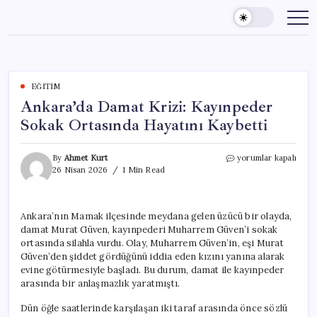
Skip
to
content
EĞITIM
Ankara’da Damat Krizi: Kayınpeder
Sokak Ortasında Hayatını Kaybetti
Ankara’da
By
Ahmet Kurt
yorumlar kapalı
Damat
26 Nisan 2026
1 Min Read
Krizi:
Kayınpeder
Sokak
Ankara’nın Mamak ilçesinde meydana gelen üzücü bir olayda,
Ortasında
damat Murat Güven, kayınpederi Muharrem Güven’i sokak
Hayatını
Kaybetti
ortasında silahla vurdu. Olay, Muharrem Güven’in, eşi Murat
için
Güven’den şiddet gördüğünü iddia eden kızını yanına alarak
evine götürmesiyle başladı. Bu durum, damat ile kayınpeder
arasında bir anlaşmazlık yaratmıştı.
Dün öğle saatlerinde karşılaşan iki taraf arasında önce sözlü