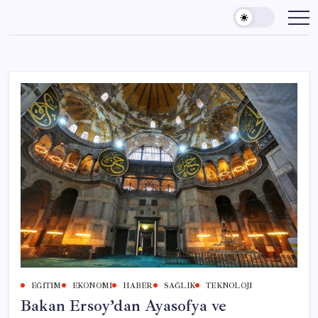
Skip
to
content
EĞITIM
EKONOMI
HABER
SAĞLIK
TEKNOLOJI
Bakan Ersoy’dan Ayasofya ve