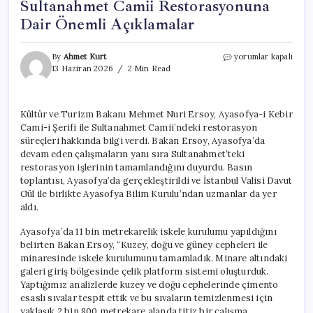
Sultanahmet Camii Restorasyonuna
Dair Önemli Açıklamalar
Bakan
By
Ahmet Kurt
yorumlar kapalı
Ersoy’dan
13 Haziran 2026
2 Min Read
Ayasofya
ve
Sultanahmet
Kültür ve Turizm Bakanı Mehmet Nuri Ersoy, Ayasofya-i Kebir
Camii
Cami-i Şerifi ile Sultanahmet Camii’ndeki restorasyon
Restorasyonuna
Dair
süreçleri hakkında bilgi verdi. Bakan Ersoy, Ayasofya’da
Önemli
devam eden çalışmaların yanı sıra Sultanahmet’teki
Açıklamalar
restorasyon işlerinin tamamlandığını duyurdu. Basın
için
toplantısı, Ayasofya’da gerçekleştirildi ve İstanbul Valisi Davut
Gül ile birlikte Ayasofya Bilim Kurulu’ndan uzmanlar da yer
aldı.
Ayasofya’da 11 bin metrekarelik iskele kurulumu yapıldığını
belirten Bakan Ersoy, “Kuzey, doğu ve güney cepheleri ile
minaresinde iskele kurulumunu tamamladık. Minare altındaki
galeri giriş bölgesinde çelik platform sistemi oluşturduk.
Yaptığımız analizlerde kuzey ve doğu cephelerinde çimento
esaslı sıvalar tespit ettik ve bu sıvaların temizlenmesi için
yaklaşık 2 bin 800 metrekare alanda titiz bir çalışma