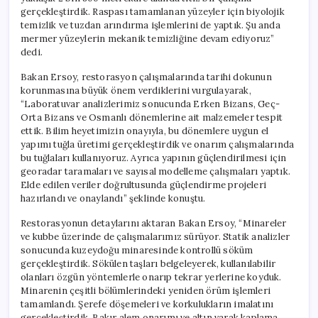
gerçekleştirdik. Raspası tamamlanan yüzeyler için biyolojik
temizlik ve tuzdan arındırma işlemlerini de yaptık. Şu anda
mermer yüzeylerin mekanik temizliğine devam ediyoruz”
dedi.
Bakan Ersoy, restorasyon çalışmalarında tarihi dokunun
korunmasına büyük önem verdiklerini vurgulayarak,
“Laboratuvar analizlerimiz sonucunda Erken Bizans, Geç-
Orta Bizans ve Osmanlı dönemlerine ait malzemeler tespit
ettik. Bilim heyetimizin onayıyla, bu dönemlere uygun el
yapımı tuğla üretimi gerçekleştirdik ve onarım çalışmalarında
bu tuğlaları kullanıyoruz. Ayrıca yapının güçlendirilmesi için
georadar taramaları ve sayısal modelleme çalışmaları yaptık.
Elde edilen veriler doğrultusunda güçlendirme projeleri
hazırlandı ve onaylandı” şeklinde konuştu.
Restorasyonun detaylarını aktaran Bakan Ersoy, “Minareler
ve kubbe üzerinde de çalışmalarımız sürüyor. Statik analizler
sonucunda kuzeydoğu minaresinde kontrollü söküm
gerçekleştirdik. Sökülen taşları belgeleyerek, kullanılabilir
olanları özgün yöntemlerle onarıp tekrar yerlerine koyduk.
Minarenin çeşitli bölümlerindeki yeniden örüm işlemleri
tamamlandı. Şerefe döşemeleri ve korkulukların imalatını
gerçekleştirdik. Bakır alem onarımı ve altın varak kaplama