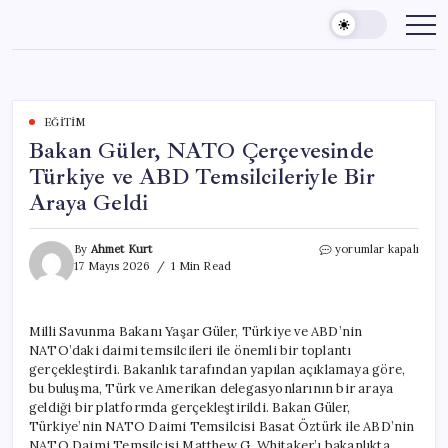
Skip
to
content
EĞITIM
Bakan Güler, NATO Çerçevesinde
Türkiye ve ABD Temsilcileriyle Bir
Araya Geldi
Bakan
By
Ahmet Kurt
yorumlar kapalı
Güler,
17 Mayıs 2026
1 Min Read
NATO
Çerçevesinde
Türkiye
Milli Savunma Bakanı Yaşar Güler, Türkiye ve ABD’nin
ve
NATO’daki daimi temsilcileri ile önemli bir toplantı
ABD
Temsilcileriyle
gerçekleştirdi. Bakanlık tarafından yapılan açıklamaya göre,
Bir
bu buluşma, Türk ve Amerikan delegasyonlarının bir araya
Araya
geldiği bir platformda gerçekleştirildi. Bakan Güler,
Geldi
Türkiye’nin NATO Daimi Temsilcisi Basat Öztürk ile ABD’nin
için
NATO Daimi Temsilcisi Matthew G. Whitaker’ı bakanlıkta