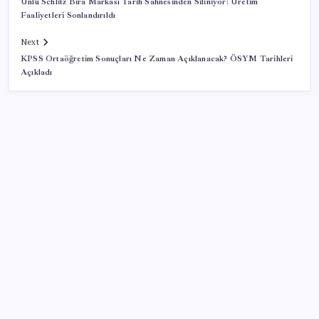
Ünlü Schlitz Bira Markası Tarih Sahnesinden Siliniyor: Üretim
Faaliyetleri Sonlandırıldı
Next
KPSS Ortaöğretim Sonuçları Ne Zaman Açıklanacak? ÖSYM Tarihleri
Açıkladı
SON YAZILAR
Türkiye, Suudi Arabistan ve Pakistan üçlü savunma
anlaşması imzaladı
OpenAI’ın İlk Cihazı için Fiyat ve Tasarım Belli Oldu