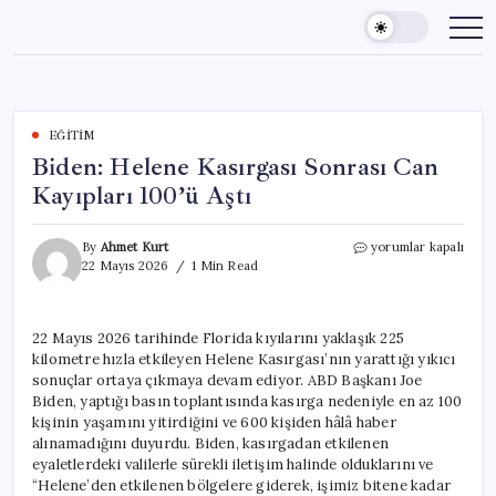
Skip
to
content
EĞITIM
Biden: Helene Kasırgası Sonrası Can
Kayıpları 100’ü Aştı
Biden:
By
Ahmet Kurt
yorumlar kapalı
Helene
22 Mayıs 2026
1 Min Read
Kasırgası
Sonrası
Can
22 Mayıs 2026 tarihinde Florida kıyılarını yaklaşık 225
Kayıpları
kilometre hızla etkileyen Helene Kasırgası’nın yarattığı yıkıcı
100’ü
Aştı
sonuçlar ortaya çıkmaya devam ediyor. ABD Başkanı Joe
için
Biden, yaptığı basın toplantısında kasırga nedeniyle en az 100
kişinin yaşamını yitirdiğini ve 600 kişiden hâlâ haber
alınamadığını duyurdu. Biden, kasırgadan etkilenen
eyaletlerdeki valilerle sürekli iletişim halinde olduklarını ve
“Helene’den etkilenen bölgelere giderek, işimiz bitene kadar