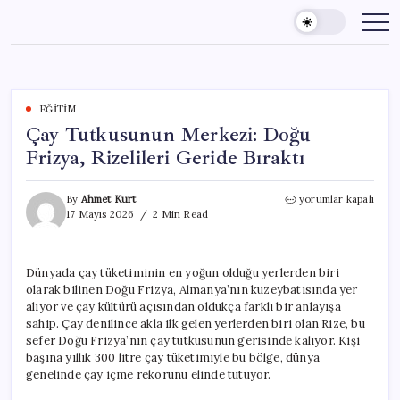
Skip
to
content
EĞITIM
Çay Tutkusunun Merkezi: Doğu
Frizya, Rizelileri Geride Bıraktı
Çay
By
Ahmet Kurt
yorumlar kapalı
Tutkusunun
17 Mayıs 2026
2 Min Read
Merkezi:
Doğu
Frizya,
Dünyada çay tüketiminin en yoğun olduğu yerlerden biri
Rizelileri
olarak bilinen Doğu Frizya, Almanya’nın kuzeybatısında yer
Geride
Bıraktı
alıyor ve çay kültürü açısından oldukça farklı bir anlayışa
için
sahip. Çay denilince akla ilk gelen yerlerden biri olan Rize, bu
sefer Doğu Frizya’nın çay tutkusunun gerisinde kalıyor. Kişi
başına yıllık 300 litre çay tüketimiyle bu bölge, dünya
genelinde çay içme rekorunu elinde tutuyor.