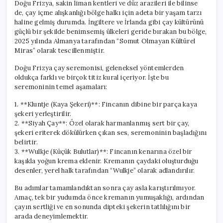
Doğu Frizya, sakin liman kentleri ve düz arazileri ile bilinse
de, çay içme alışkanlığı bölge halkı için adeta bir yaşam tarzı
haline gelmiş durumda. İngiltere ve İrlanda gibi çay kültürünü
güçlü bir şekilde benimsemiş ülkeleri geride bırakan bu bölge,
2025 yılında Almanya tarafından “Somut Olmayan Kültürel
Miras” olarak tescillenmiştir.
Doğu Frizya çay seremonisi, geleneksel yöntemlerden
oldukça farklı ve birçok titiz kural içeriyor. İşte bu
seremoninin temel aşamaları:
1. **Kluntje (Kaya Şekeri)**: Fincanın dibine bir parça kaya
şekeri yerleştirilir.
2. **Siyah Çay**: Özel olarak harmanlanmış sert bir çay,
şekeri eriterek dökülürken çıkan ses, seremoninin başladığını
belirtir.
3. **Wulkje (Küçük Bulutlar)**: Fincanın kenarına özel bir
kaşıkla yoğun krema eklenir. Kremanın çaydaki oluşturduğu
desenler, yerel halk tarafından “Wulkje” olarak adlandırılır.
Bu adımlar tamamlandıktan sonra çay asla karıştırılmıyor.
Amaç, tek bir yudumda önce kremanın yumuşaklığı, ardından
çayın sertliği ve en sonunda dipteki şekerin tatlılığını bir
arada deneyimlemektir.