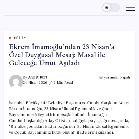
Skip
to
content
EĞITIM
Ekrem İmamoğlu’ndan 23 Nisan’a
Özel Duygusal Mesaj: Masal ile
Geleceğe Umut Aşıladı
Ekrem
By
Ahmet Kurt
yorumlar kapalı
İmamoğlu’ndan
24 Nisan 2026
2 Min Read
23
Nisan’a
Özel
İstanbul Büyükşehir Belediye Başkanı ve Cumhurbaşkanı Adayı
Duygusal
Ekrem İmamoğlu, 23 Nisan Ulusal Egemenlik ve Çocuk
Mesaj:
Masal
Bayramı’nı etkileyici bir mesajla kutladı. İmamoğlu,
ile
Cumhurbaşkanlığı Aday Ofisi aracılığıyla paylaştığı mesajında,
Geleceğe
“Bir ülke çocukları kadar özgürdür. 23 Nisan Ulusal Egemenlik
Umut
ve Çocuk Bayramımız kutlu olsun!” ifadelerini kullandı.
Aşıladı