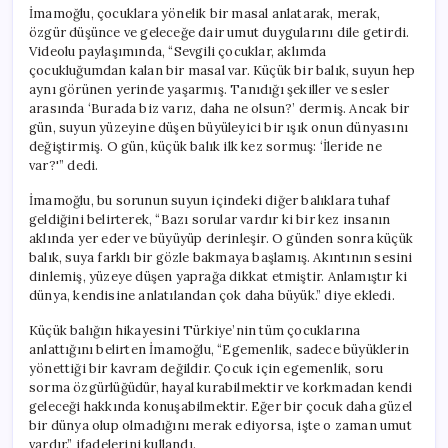
için
İmamoğlu, çocuklara yönelik bir masal anlatarak, merak,
özgür düşünce ve geleceğe dair umut duygularını dile getirdi.
Videolu paylaşımında, “Sevgili çocuklar, aklımda
çocukluğumdan kalan bir masal var. Küçük bir balık, suyun hep
aynı görünen yerinde yaşarmış. Tanıdığı şekiller ve sesler
arasında ‘Burada biz varız, daha ne olsun?’ dermiş. Ancak bir
gün, suyun yüzeyine düşen büyüleyici bir ışık onun dünyasını
değiştirmiş. O gün, küçük balık ilk kez sormuş: ‘İleride ne
var?'” dedi.
İmamoğlu, bu sorunun suyun içindeki diğer balıklara tuhaf
geldiğini belirterek, “Bazı sorular vardır ki bir kez insanın
aklında yer eder ve büyüyüp derinleşir. O günden sonra küçük
balık, suya farklı bir gözle bakmaya başlamış. Akıntının sesini
dinlemiş, yüzeye düşen yaprağa dikkat etmiştir. Anlamıştır ki
dünya, kendisine anlatılandan çok daha büyük.” diye ekledi.
Küçük balığın hikayesini Türkiye’nin tüm çocuklarına
anlattığını belirten İmamoğlu, “Egemenlik, sadece büyüklerin
yönettiği bir kavram değildir. Çocuk için egemenlik, soru
sorma özgürlüğüdür, hayal kurabilmektir ve korkmadan kendi
geleceği hakkında konuşabilmektir. Eğer bir çocuk daha güzel
bir dünya olup olmadığını merak ediyorsa, işte o zaman umut
vardır.” ifadelerini kullandı.