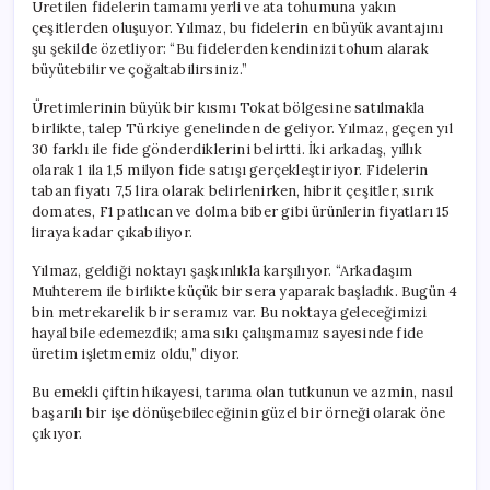
Üretilen fidelerin tamamı yerli ve ata tohumuna yakın
çeşitlerden oluşuyor. Yılmaz, bu fidelerin en büyük avantajını
şu şekilde özetliyor: “Bu fidelerden kendinizi tohum alarak
büyütebilir ve çoğaltabilirsiniz.”
Üretimlerinin büyük bir kısmı Tokat bölgesine satılmakla
birlikte, talep Türkiye genelinden de geliyor. Yılmaz, geçen yıl
30 farklı ile fide gönderdiklerini belirtti. İki arkadaş, yıllık
olarak 1 ila 1,5 milyon fide satışı gerçekleştiriyor. Fidelerin
taban fiyatı 7,5 lira olarak belirlenirken, hibrit çeşitler, sırık
domates, F1 patlıcan ve dolma biber gibi ürünlerin fiyatları 15
liraya kadar çıkabiliyor.
Yılmaz, geldiği noktayı şaşkınlıkla karşılıyor. “Arkadaşım
Muhterem ile birlikte küçük bir sera yaparak başladık. Bugün 4
bin metrekarelik bir seramız var. Bu noktaya geleceğimizi
hayal bile edemezdik; ama sıkı çalışmamız sayesinde fide
üretim işletmemiz oldu,” diyor.
Bu emekli çiftin hikayesi, tarıma olan tutkunun ve azmin, nasıl
başarılı bir işe dönüşebileceğinin güzel bir örneği olarak öne
çıkıyor.