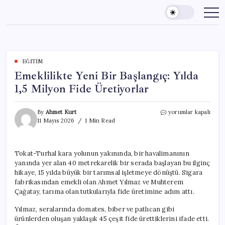
Skip
to
content
EĞITIM
Emeklilikte Yeni Bir Başlangıç: Yılda
1,5 Milyon Fide Üretiyorlar
Emeklilikte
By
Ahmet Kurt
yorumlar kapalı
Yeni
11 Mayıs 2026
1 Min Read
Bir
Başlangıç:
Yılda
Tokat-Turhal kara yolunun yakınında, bir havalimanının
1,5
yanında yer alan 40 metrekarelik bir serada başlayan bu ilginç
Milyon
Fide
hikaye, 15 yılda büyük bir tarımsal işletmeye dönüştü. Sigara
Üretiyorlar
fabrikasından emekli olan Ahmet Yılmaz ve Muhterem
için
Çağatay, tarıma olan tutkularıyla fide üretimine adım attı.
Yılmaz, seralarında domates, biber ve patlıcan gibi
ürünlerden oluşan yaklaşık 45 çeşit fide ürettiklerini ifade etti.