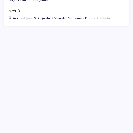
Next
Üzücü Gelişme: 9 Yaşındaki Memduh’un Cansız Bedeni Bulundu
SON YAZILAR
Akaryakıtta kötü sürpriz: İndirimin büyük kısmı buhar
oldu!
Piyasalarda ilginç gelişmeler var!
Son dakika… İmamoğlu’ndan ‘Erdal Beşikçioğlu’
açıklaması: ‘Erdal Başkanımızın yanındayız’