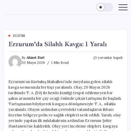
Skip
to
content
EĞITIM
Erzurum’da Silahlı Kavga: 1 Yaralı
Erzurum’da
By
Ahmet Kurt
yorumlar kapalı
Silahlı
20 Mayıs 2026
1 Min Read
Kavga:
1
Yaralı
Erzurum’un Kurtuluş Mahallesi’nde meydana gelen silahlı
için
kavga sonucunda bir kişi yaralandı. Olay, 20 Mayıs 2026
tarihinde T. A. (50) ile henüz kimliği tespit edilemeyen bir
şahıs arasında bir çay ocağı önünde çıkan tartışma ile başladı.
Tartışmanın büyüyerek kavgaya dönüşmesiyle T. A., silahla
yaralandı. Olayın ardından çevredeki vatandaşların ihbarı
üzerine bölgeye polis ve sağlık ekipleri sevk edildi. Yaralı, olay
yerinde yapılan ilk müdahalenin ardından Erzurum Şehir
Hastanesi’ne kaldırıldı. Olay yeri inceleme ekipleri, kavgaya