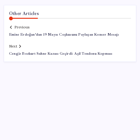
Other Articles
Previous
Emine Erdoğan’dan 19 Mayıs Coşkusunu Paylaşan Konser Mesajı
Next
Cengiz Bozkurt Sahne Kazası Geçirdi: Aşil Tendonu Kopması
SON YAZILAR
Türkiye, Suudi Arabistan ve Pakistan üçlü savunma