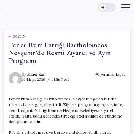
Skip
to
content
EĞITIM
Fener Rum Patriği Bartholomeos
Nevşehir’de Resmi Ziyaret ve Ayin
Programı
Fener
By
Ahmet Kurt
yorumlar kapalı
Rum
16 Mayıs 2026
1 Min Read
Patriği
Bartholomeos
Nevşehir’de
Fener Rum Patriği Bartholomeos, Nevşehir’e gelen bir dizi
Resmi
resmi ziyaret gerçekleştirdi. Ziyaret programı çerçevesinde,
Ziyaret
ve
hem Nevşehir Valiliği hem de Nevşehir Belediyesi ziyaret
Ayin
edildi. Hafta sonu gerçekleştireceği özel ayinler de gündeme
Programı
damgasını vurdu.
için
Patrik Bartholomeos ve beraberindeki heyet, ilk olarak