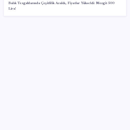
Balık Tezgahlarında Çeşitlilik Azaldı, Fiyatlar Yükseldi: Mezgit 500
Lira!
SON YAZILAR
Akaryakıtta kötü sürpriz: İndirimin büyük kısmı buhar
oldu!
Piyasalarda ilginç gelişmeler var!
Son dakika… İmamoğlu’ndan ‘Erdal Beşikçioğlu’
açıklaması: ‘Erdal Başkanımızın yanındayız’
Bakan Bolat: Tüm zamanların en yüksek üçüncü aylık