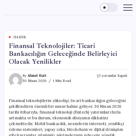
Skip
to
content
HABER
Finansal Teknolojiler: Ticari
Bankacılığın Geleceğinde Belirleyici
Olacak Yenilikler
Finansal
By
Ahmet Kurt
yorumlar kapalı
Teknolojiler:
30 Nisan 2026
1 Min Read
Ticari
Bankacılığın
Geleceğinde
Finansal teknolojilerin yükselişi, ticari bankacılığın geleceğini
Belirleyici
şekillendiren önemli bir unsur haline geliyor. 30 Nisan 2026
Olacak
Yenilikler
tarihi itibarıyla, finansal teknoloji (fintech) yatırımları hızla
için
artmakta ve bu durum, ekonomik dünyanın dikkatini
çekmektedir. Mobil bankacılık, nesnelerin interneti, yenilikçi
ödeme sistemleri, yapay zeka, blockchain ve dijital dönüşüm
gibi kavramlar, günümüz işletmelerinin geleceğe yönelik