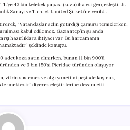
Milyon
TL’ye 43 bin kelebek pupası (koza) ihalesi gerçekleştirdi.
TL
k Sanayi ve Ticaret Limited Şirketi’ne verildi.
Harcama
için
irerek, “Vatandaşlar selin getirdiği çamuru temizlerken,
urulması kabul edilemez. Gaziantep’in şu anda
karşı hazırlıklara ihtiyacı var. Bu harcamanın
mamaktadır” şeklinde konuştu.
0 adet koza satın alınırken, bunun 11 bin 900’ü
üründen ve 3 bin 150’si Pieridae türünden oluşuyor.
n, vitrin süslemek ve algı yönetimi peşinde koşmak,
östermektedir” diyerek eleştirilerine devam etti.