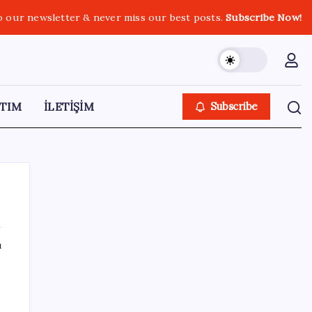
o our newsletter & never miss our best posts.
Subscribe Now!
TIM
İLETİŞİM
Subscribe
ı
SON YAZILAR
Akaryakıtta kötü sürpriz: İndirimin büyük
kısmı buhar oldu!