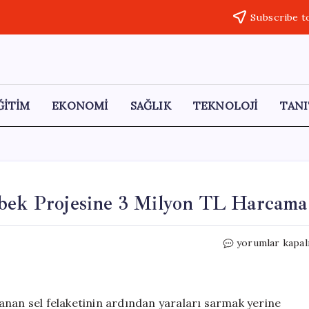
Subscribe t
ĞİTİM
EKONOMİ
SAĞLIK
TEKNOLOJİ
TANI
ebek Projesine 3 Milyon TL Harcama
Gaziantep
yorumlar kapal
Belediyesi’nden
Kelebek
Projesine
3
anan sel felaketinin ardından yaraları sarmak yerine