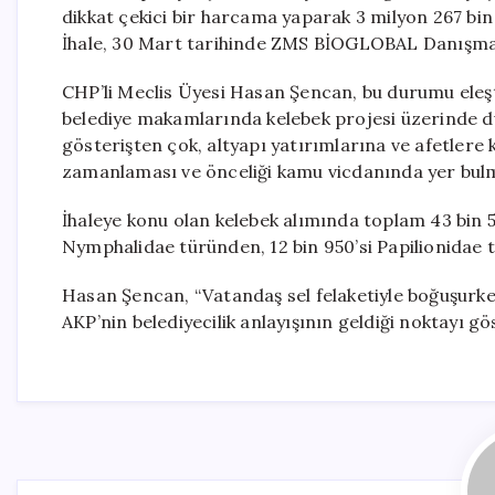
dikkat çekici bir harcama yaparak 3 milyon 267 bin 
İhale, 30 Mart tarihinde ZMS BİOGLOBAL Danışmanlı
CHP’li Meclis Üyesi Hasan Şencan, bu durumu eleşt
belediye makamlarında kelebek projesi üzerinde d
gösterişten çok, altyapı yatırımlarına ve afetlere 
zamanlaması ve önceliği kamu vicdanında yer bul
İhaleye konu olan kelebek alımında toplam 43 bin 5
Nymphalidae türünden, 12 bin 950’si Papilionidae t
Hasan Şencan, “Vatandaş sel felaketiyle boğuşurke
AKP’nin belediyecilik anlayışının geldiği noktayı g