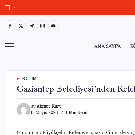
Skip
-
to
content
https://www.facebook.com/
https://twitter.com/
https://t.me/
https://www.instagram.com/
https://youtube.com/
ANA SAYFA
E
EĞITIM
Gaziantep Belediyesi’nden Kel
By
Ahmet Kurt
11 Mayıs 2026
1 Min Read
Gaziantep Büyükşehir Belediyesi, son günlerde yaş