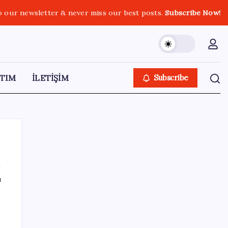
o our newsletter & never miss our best posts.
Subscribe Now!
TIM
İLETİŞİM
Subscribe
ı
SON YAZILAR
Akaryakıtta kötü sürpriz: İndirimin büyük
kısmı buhar oldu!