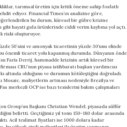
Tehlikede
ıklar, tarımsal üretim için kritik öneme sahip fosfatlı
için
tehdit ediyor. Financial Times’ın analizine göre,
ğerlendirilen bu durum, küresel bir gübre krizine
ı gibi hayati gıda ürünlerinde ciddi verim kaybına yol açtı.
k riski oluşturuyor.
üzde 50’sini ve amonyak ticaretinin yüzde 30’unu elinde
 bu önemli ticaret yolu kapanmış durumda. Dünyanın önde
u Faris Derrij, hammadde krizinin artık küresel bir
 firması CRU’nun piyasa istihbaratı başkan yardımcısı
ı altında olduğunu ve durumun kötüleştiğini doğruladı.
sı Mosaic, maliyetlerin artması nedeniyle Brezilya ve
Fas merkezli OCP ise bazı tesislerini bakım çalışmaları
gon Group’un Başkanı Christian Wendel, piyasada sülfür
diğini belirtti. Geçtiğimiz yıl tonu 150-180 dolar arasında
ı. Acil teslimat fiyatları ise 1000 dolara kadar
s, bu yüksek girdi maliyetleri ile üretim yapmanın