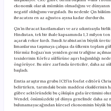
ekonomik olarak mümkün olmadığını ve dünyanın en 
negatif olduğunu vurguladı. Bu nedenle Çin hüküme
ihracatını en az ağustos ayına kadar durdurdu.
Çin’in ihracat kısıtlamaları ve arz sıkıntısıyla birl
Hindistan, tek bir ihale kapsamında 1,3 milyon ton 
açarak rekor kırdı. Suudi Arabistan’ın büyük üretic
limanlarına taşımaya çalışsa da ülkenin toplam güb
Hürmüz Boğazı’nın yeniden gemi trafiğine açılması
tesislerinin Körfez sülfürüne aşırı bağımlılığı ne
öngörüyor. Bu süre zarfında üreticiler, daha az sü
başladı.
Emtia araştırma grubu ICIS’in fosfat editörü Chri
belirtirken, tarımdaki besin maddesi eksiklerinin 
gübre sektöründeki bu çöküşün gıda üretimini olum
Wendel, önümüzdeki yıl dünya genelinde daha az m
bulunamayacağından küresel ekonominin büyük bir kı