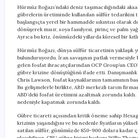
Hürmüz Boğazı’ndaki deniz taşımacılığındaki aksakl
gübrelerin üretiminde kullanılan sülfür tedarikini 
başlangıçta yerel bir hammadde sıkıntısı olarak de
dönüşerek mısır, soya fasulyesi, pirinç ve palm yağ
Ayrıca bu kriz, önümüzdeki yıllarda küresel bir kıtlı
Hürmüz Boğazı, dünya sülfür ticaretinin yaklaşık y
bulunduruyordu. İran savaşının patlak vermesiyle
gelen fosfat ihracatçılarından OCP Group’un CEO’s
gübre krizine dönüştüğünü ifade etti. Danışmanlık
Chris Lawson, fosfat kaynaklarının tamamının bask
Bu gelişmelerle birlikte, ABD merkezli tarım firma
ABD’deki fosfat üretimini azaltmak zorunda kaldı. 
nedeniyle kapatmak zorunda kaldı.
Gübre ticareti açısından kritik öneme sahip Hexa
krizinin yaşandığını ve bu nedenle fiyatların yüksel
satılan sülfür, günümüzde 850-900 dolara kadar çıkt
ulaşabiliyor. CRU gübre birimi başkanı Willis Thoma