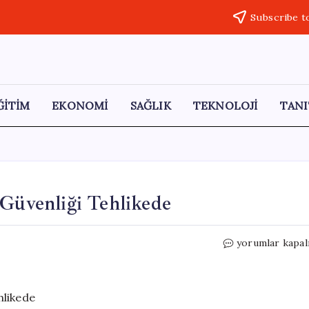
Subscribe t
ĞİTİM
EKONOMİ
SAĞLIK
TEKNOLOJİ
TANI
 Güvenliği Tehlikede
Gübre
yorumlar kapal
Krizi
Derinleşiyor:
Gıda
Güvenliği