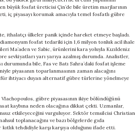
büyük fosfat üreticisi Çin’de bile üretim marjlarının
ti, iç piyasayı korumak amacıyla temel fosfatlı gübre
ikte, ithalatçı ülkeler panik içinde hareket etmeye başladı.
diamonyum fosfat tedariki için 1,6 milyon tonluk acil ihale
ileri Ma’aden ve Sabic, ürünlerini kara yoluyla Kızıldeniz
re sevkiyatları yarı yarıya azalmış durumda. Analistler,
 durumunda bile, Fas ve Batı Sahra’daki fosfat işleme
deniyle piyasanın toparlanmasının zaman alacağını
lfür ihtiyacı duyan alternatif gübre türlerine yönelmeye
s Vlachopoulos, gübre piyasasının ikiye bölündüğünü
hasat kaybına neden olacağına dikkat çekti. Uzmanlar,
suz etkileyeceğini vurguluyor. Sektör temsilcisi Christia
ahsul toplanacağını ve bazı bölgelerde gıda
tlık tehdidiyle karşı karşıya olduğunu ifade etti.