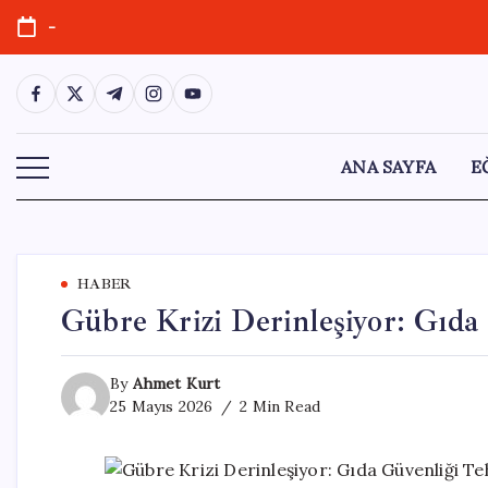
Skip
-
to
content
https://www.facebook.com/
https://twitter.com/
https://t.me/
https://www.instagram.com/
https://youtube.com/
ANA SAYFA
E
HABER
Gübre Krizi Derinleşiyor: Gıda
By
Ahmet Kurt
25 Mayıs 2026
2 Min Read