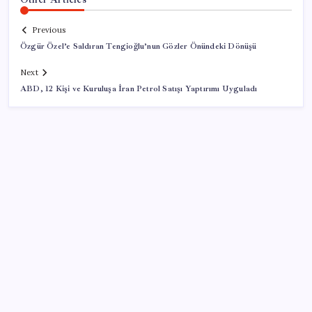
Previous
Özgür Özel’e Saldıran Tengioğlu’nun Gözler Önündeki Dönüşü
Next
ABD, 12 Kişi ve Kuruluşa İran Petrol Satışı Yaptırımı Uyguladı
SON YAZILAR
Türkiye, Suudi Arabistan ve Pakistan üçlü savunma
anlaşması imzaladı
OpenAI’ın İlk Cihazı için Fiyat ve Tasarım Belli Oldu