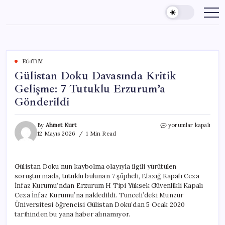
Skip
to
content
EĞITIM
Gülistan Doku Davasında Kritik
Gelişme: 7 Tutuklu Erzurum’a
Gönderildi
Gülistan
By
Ahmet Kurt
yorumlar kapalı
Doku
12 Mayıs 2026
1 Min Read
Davasında
Kritik
Gelişme:
Gülistan Doku’nun kaybolma olayıyla ilgili yürütülen
7
soruşturmada, tutuklu bulunan 7 şüpheli, Elazığ Kapalı Ceza
Tutuklu
Erzurum’a
İnfaz Kurumu’ndan Erzurum H Tipi Yüksek Güvenlikli Kapalı
Gönderildi
Ceza İnfaz Kurumu’na nakledildi. Tunceli’deki Munzur
için
Üniversitesi öğrencisi Gülistan Doku’dan 5 Ocak 2020
tarihinden bu yana haber alınamıyor.