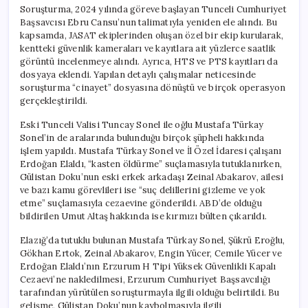
Soruşturma, 2024 yılında göreve başlayan Tunceli Cumhuriyet
Başsavcısı Ebru Cansu’nun talimatıyla yeniden ele alındı. Bu
kapsamda, JASAT ekiplerinden oluşan özel bir ekip kurularak,
kentteki güvenlik kameraları ve kayıtlara ait yüzlerce saatlik
görüntü incelenmeye alındı. Ayrıca, HTS ve PTS kayıtları da
dosyaya eklendi. Yapılan detaylı çalışmalar neticesinde
soruşturma “cinayet” dosyasına dönüştü ve birçok operasyon
gerçekleştirildi.
Eski Tunceli Valisi Tuncay Sonel ile oğlu Mustafa Türkay
Sonel’in de aralarında bulunduğu birçok şüpheli hakkında
işlem yapıldı. Mustafa Türkay Sonel ve İl Özel İdaresi çalışanı
Erdoğan Elaldı, “kasten öldürme” suçlamasıyla tutuklanırken,
Gülistan Doku’nun eski erkek arkadaşı Zeinal Abakarov, ailesi
ve bazı kamu görevlileri ise “suç delillerini gizleme ve yok
etme” suçlamasıyla cezaevine gönderildi. ABD’de olduğu
bildirilen Umut Altaş hakkında ise kırmızı bülten çıkarıldı.
Elazığ’da tutuklu bulunan Mustafa Türkay Sonel, Şükrü Eroğlu,
Gökhan Ertok, Zeinal Abakarov, Engin Yücer, Cemile Yücer ve
Erdoğan Elaldı’nın Erzurum H Tipi Yüksek Güvenlikli Kapalı
Cezaevi’ne nakledilmesi, Erzurum Cumhuriyet Başsavcılığı
tarafından yürütülen soruşturmayla ilgili olduğu belirtildi. Bu
gelişme, Gülistan Doku’nun kaybolmasıyla ilgili