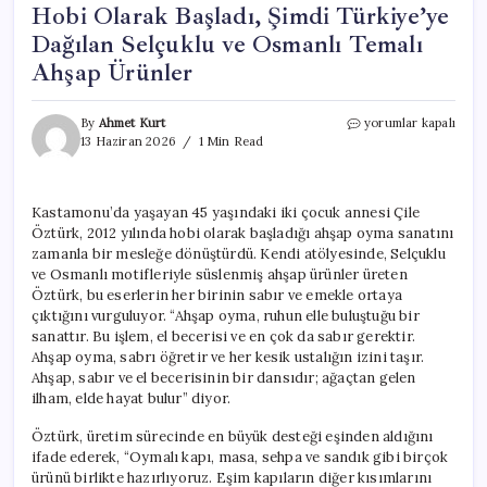
Hobi Olarak Başladı, Şimdi Türkiye’ye
Dağılan Selçuklu ve Osmanlı Temalı
Ahşap Ürünler
Hobi
By
Ahmet Kurt
yorumlar kapalı
Olarak
13 Haziran 2026
1 Min Read
Başladı,
Şimdi
Türkiye’ye
Kastamonu’da yaşayan 45 yaşındaki iki çocuk annesi Çile
Dağılan
Öztürk, 2012 yılında hobi olarak başladığı ahşap oyma sanatını
Selçuklu
ve
zamanla bir mesleğe dönüştürdü. Kendi atölyesinde, Selçuklu
Osmanlı
ve Osmanlı motifleriyle süslenmiş ahşap ürünler üreten
Temalı
Öztürk, bu eserlerin her birinin sabır ve emekle ortaya
Ahşap
çıktığını vurguluyor. “Ahşap oyma, ruhun elle buluştuğu bir
Ürünler
sanattır. Bu işlem, el becerisi ve en çok da sabır gerektir.
için
Ahşap oyma, sabrı öğretir ve her kesik ustalığın izini taşır.
Ahşap, sabır ve el becerisinin bir dansıdır; ağaçtan gelen
ilham, elde hayat bulur” diyor.
Öztürk, üretim sürecinde en büyük desteği eşinden aldığını
ifade ederek, “Oymalı kapı, masa, sehpa ve sandık gibi birçok
ürünü birlikte hazırlıyoruz. Eşim kapıların diğer kısımlarını