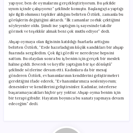
yapıyor, ben de oymalarını gerçekleştiriyorum. Bu şekilde
uyum içinde çalışıyoruz” şeklinde konuştu. Başlangıçta yaptığı
işle ilgili olumsuz tepkiler aldığını belirten Öztürk, zamanla bu
görüşlerin değiştiğini aktardı. “İlk zamanlar zorluk çektiğimi
söyleyenler oldu. Şimdi ise yaptığım iş sayesinde takdir
görmek ve teşekkür almak beni çok mutlu ediyor” dedi.
Ahşap oymaya olan ilgisinin katıldığı fuarlarla arttığını
belirten Öztürk, “Evde hazırladığım küçük sandıkları bir ahşap
fuarında sergiledim. Çok ilgi gördü ve neredeyse hepsini
sattım. Bu olaydan sonra bu iş benim için gerçek bir meslek
haline geldi. Severek ve keyifle yaptığım bir işe dönüştü”
şeklinde sözlerine devam etti. Kadınlara da bir mesaj
gönderen Öztürk, ev hanımlarının kendilerini geliştirmeleri
gerektiğini ifade ederek, “Ev hanımlarımıza sesleniyorum;
denesinler ve kendilerini geliştirsinler. Kadınlar, isterlerse
başaramayacakları hiçbir şey yoktur. Ahşap oyma benim için
bir terapi gibidir. Hayatım boyunca bu sanatı yapmaya devam
edeceğim” dedi.