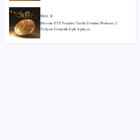
Next
Bitcoin ETF’lerinde Tarihi Dönüm Noktası: 2
Trilyon Dolarlık Eşik Aşılıyor
SON YAZILAR
Akaryakıtta kötü sürpriz: İndirimin büyük kısmı buhar
oldu!
Piyasalarda ilginç gelişmeler var!