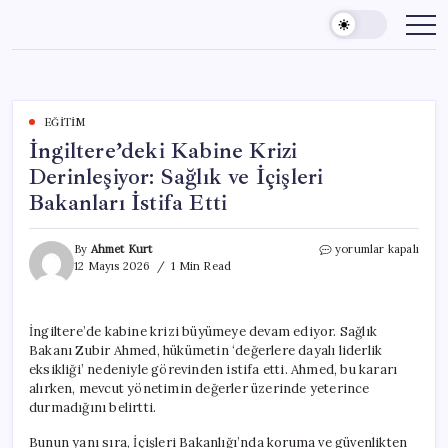
Skip
to
content
EĞITIM
İngiltere’deki Kabine Krizi
Derinleşiyor: Sağlık ve İçişleri
Bakanları İstifa Etti
İngiltere’deki
By
Ahmet Kurt
yorumlar kapalı
Kabine
12 Mayıs 2026
1 Min Read
Krizi
Derinleşiyor:
Sağlık
İngiltere’de kabine krizi büyümeye devam ediyor. Sağlık
ve
Bakanı Zubir Ahmed, hükümetin ‘değerlere dayalı liderlik
İçişleri
Bakanları
eksikliği’ nedeniyle görevinden istifa etti. Ahmed, bu kararı
İstifa
alırken, mevcut yönetimin değerler üzerinde yeterince
Etti
durmadığını belirtti.
için
Bunun yanı sıra, İçişleri Bakanlığı’nda koruma ve güvenlikten