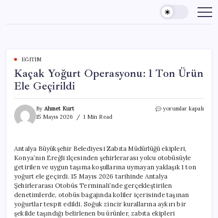
Skip
to
content
EĞITIM
Kaçak Yoğurt Operasyonu: 1 Ton Ürün
Ele Geçirildi
Kaçak
By
Ahmet Kurt
yorumlar kapalı
Yoğurt
15 Mayıs 2026
1 Min Read
Operasyonu:
1
Ton
Antalya Büyükşehir Belediyesi Zabıta Müdürlüğü ekipleri,
Ürün
Konya’nın Ereğli ilçesinden şehirlerarası yolcu otobüsüyle
Ele
Geçirildi
getirilen ve uygun taşıma koşullarına uymayan yaklaşık 1 ton
için
yoğurt ele geçirdi. 15 Mayıs 2026 tarihinde Antalya
Şehirlerarası Otobüs Terminali’nde gerçekleştirilen
denetimlerde, otobüs bagajında koliler içerisinde taşınan
yoğurtlar tespit edildi. Soğuk zincir kurallarına aykırı bir
şekilde taşındığı belirlenen bu ürünler, zabıta ekipleri