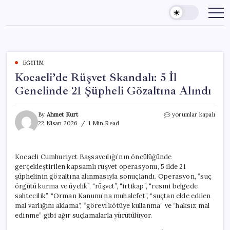
Skip
to
content
EĞITIM
Kocaeli’de Rüşvet Skandalı: 5 İl
Genelinde 21 Şüpheli Gözaltına Alındı
Kocaeli’de
By
Ahmet Kurt
yorumlar kapalı
Rüşvet
22 Nisan 2026
1 Min Read
Skandalı:
5
İl
Kocaeli Cumhuriyet Başsavcılığı’nın öncülüğünde
Genelinde
gerçekleştirilen kapsamlı rüşvet operasyonu, 5 ilde 21
21
Şüpheli
şüphelinin gözaltına alınmasıyla sonuçlandı. Operasyon, “suç
Gözaltına
örgütü kurma ve üyelik”, “rüşvet”, “irtikap”, “resmi belgede
Alındı
sahtecilik”, “Orman Kanunu’na muhalefet”, “suçtan elde edilen
için
mal varlığını aklama”, “görevi kötüye kullanma” ve “haksız mal
edinme” gibi ağır suçlamalarla yürütülüyor.