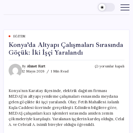
Skip
to
content
EĞITIM
Konya’da Altyapı Çalışmaları Sırasında
Göçük: İki İşçi Yaralandı
Konya’da
By
Ahmet Kurt
yorumlar kapalı
Altyapı
12 Mayıs 2026
1 Min Read
Çalışmaları
Sırasında
Göçük:
Konya’nın Karatay ilçesinde, elektrik dağıtım firması
İki
MEDAŞ’ın altyapı yenileme çalışmaları esnasında meydana
İşçi
Yaralandı
gelen göçükte iki işçi yaralandı. Olay, Fetih Mahallesi Aslanlı
için
Kışla Caddesi üzerinde gerçekleşti. Edinilen bilgilere göre,
MEDAŞ çalışanları kazı işlemleri sırasında aniden zemin
çökmeleriyle karşılaştı. Yaralanan işçilerin kardeş olduğu, Celal
A. ve Cebrail A. isimli bireyler olduğu öğrenildi.