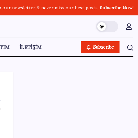
o our newsletter & never miss our best posts.
Subscribe Now!
TIM
İLETİŞİM
Subscribe
ı
SON YAZILAR
Akaryakıtta kötü sürpriz: İndirimin büyük
kısmı buhar oldu!