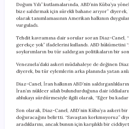
Doğum Yılı” kutlamalarında, ABD’nin Küba’ya yönelik 
bize saldırmak için sürekli bahane arıyor” diyerek
olarak tanımlamasının Amerikan halkının duygularıy
vurguladı.
Tehdit kavramına dair sorular soran Diaz-Canel, “Kü
gerekçe yok” ifadelerini kullandı. ABD hükümetini “
soykırımların bu tür saldırgan politikaların bir so
Venezuela’daki askeri müdahaleye de değinen Diaz-
diyerek, bu tür eylemlerin arka planında yatan anlat
Diaz-Canel, İran halkının ABD’nin saldırganlıkları
İran’ın nükleer silah bulundurduğuna dair iddiala
ablukayı sürdürmesiyle ilgili olarak, “Eğer bu kadar
Son olarak, Diaz-Canel, ABD’nin Küba’ya askeri 
doğuracağını belirtti. “Savaştan korkmuyoruz” diy
aradıklarını, ancak bunun için karşılıklı bir ciddiye