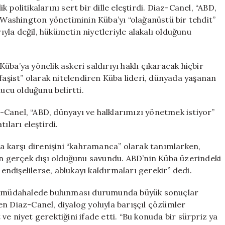
Korkmuyoruz
politikalarını sert bir dille eleştirdi. Diaz-Canel, “ABD,
için
, Washington yönetiminin Küba’yı “olağanüstü bir tehdit”
la değil, hükümetin niyetleriyle alakalı olduğunu
ba’ya yönelik askeri saldırıyı haklı çıkaracak hiçbir
faşist” olarak nitelendiren Küba lideri, dünyada yaşanan
nucu olduğunu belirtti.
Canel, “ABD, dünyayı ve halklarımızı yönetmek istiyor”
ıları eleştirdi.
na karşı direnişini “kahramanca” olarak tanımlarken,
rın gerçek dışı olduğunu savundu. ABD’nin Küba üzerindeki
 endişelilerse, ablukayı kaldırmaları gerekir” dedi.
bir müdahalede bulunması durumunda büyük sonuçlar
en Diaz-Canel, diyalog yoluyla barışçıl çözümler
t ve niyet gerektiğini ifade etti. “Bu konuda bir sürpriz ya