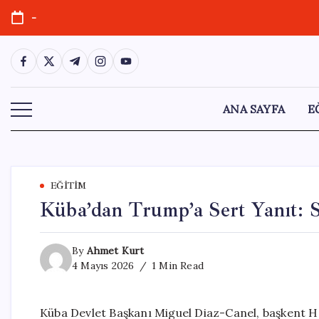
Skip
-
to
content
https://www.facebook.com/
https://twitter.com/
https://t.me/
https://www.instagram.com/
https://youtube.com/
ANA SAYFA
E
EĞITIM
Küba’dan Trump’a Sert Yanıt: 
By
Ahmet Kurt
4 Mayıs 2026
1 Min Read
Küba Devlet Başkanı Miguel Diaz-Canel, başkent H