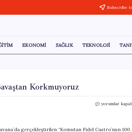
Subscribe t
ĞİTİM
EKONOMİ
SAĞLIK
TEKNOLOJİ
TANI
Savaştan Korkmuyoruz
Küba’dan
yorumlar kapal
Trump’a
Sert
Yanıt:
Savaştan
avana’da gerçekleştirilen “Komutan Fidel Castro’nun 100.