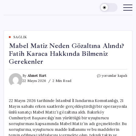
Skip
to
content
SAĞLIK
Mabel Matiz Neden Gözaltına Alındı?
Fatih Karaca Hakkında Bilmeniz
Gerekenler
Mabel
By
Ahmet Kurt
yorumlar kapalı
Matiz
22 Mayıs 2026
2 Min Read
Neden
Gözaltına
Alındı?
22 Mayıs 2026 tarihinde İstanbul İl Jandarma Komutanlığı, 21
Fatih
Mayıs sabahı erken saatlerde gerçekleştirdiği bir operasyonla
Karaca
Hakkında
ünlü sanatçı Mabel Matiz’i gözaltına aldı. Bakırköy
Bilmeniz
Cumhuriyet Başsavcılığı’nın yürüttüğü bir uyuşturucu
Gerekenler
soruşturması kapsamında Mabel Matiz’in adı geçmektedir. Bu
için
soruşturma, uyuşturucu madde kullanımı ve bu maddelerin
temin edilmesi iddialarını içermekte olup, teknik takip ve