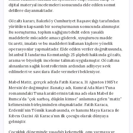
dijital materyal incelemeleri sonucunda elde edilen somut
delillere dayanmaktadır.
Gözaltı kararı, Bakırköy Cumhuriyet Başsavcılığı tarafından
yürütülen kapsamlı bir soruşturmanın sonucunda alınmıştır.
Bu soruşturma, toplum sağlığını tehdit eden yasaklı
maddelerle mücadele amacı güderek, uyuşturucu madde
ticareti, imalatı ve bu maddeleri kullanan kişilere yönelik
operasyonlar yapmaktadır. Elde edilen veriler doğrultusunda,
İstanbul İl Jandarma Komutanlığı 25 şüpheli hakkında gözaltı,
arama ve biyolojik inceleme talimatı uygulamıştır. Gözaltına
alınanların sağlık kontrollerinin ardından adliyeye sevk
edilmeleri ve savcılara ifade vermeleri bekleniyor.
Mabel Matiz, gerçek adıyla Fatih Karaca, 31 Ağustos 1985’te
Mersin’de doğmuştur. Sanatçı adı, Kumral Ada Mavi Tuna
romanındaki Tuna karakterinin takma adı olan Mabel ile
Rumca’da “çok sarhoş, düşkün kimse” anlamına gelen “matiz”
kelimesinin birleşiminden oluşmaktadır. Fatih Karaca,
Erdemli’nin Tömük kasabasında, ev hanımı Maya Karaca ile
Kıbrıs Gazisi Ali Karaca’nın ilk çocuğu olarak dünyaya
gelmiştir.
Çocukluk döneminde yaşadığı kekemelik, onu yazmaya ve