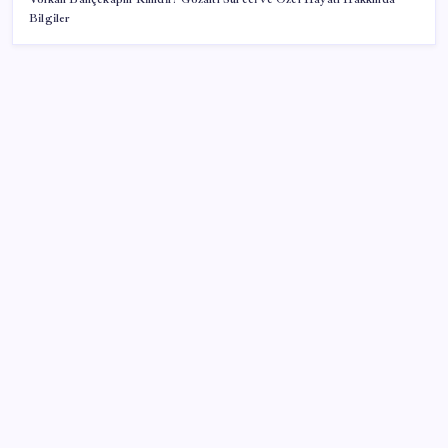
Bilgiler
SON YAZILAR
Türkiye, Suudi Arabistan ve Pakistan üçlü savunma
anlaşması imzaladı
OpenAI’ın İlk Cihazı için Fiyat ve Tasarım Belli Oldu
Kılıçdaroğlu görevden almıştı… YSK’den ‘YENİ Parti’
kararı: Mehmet Hadimi Yakupoğlu resmen temsilci
oldu
Kritik toplantıya günler kaldı: Merkez Bankası