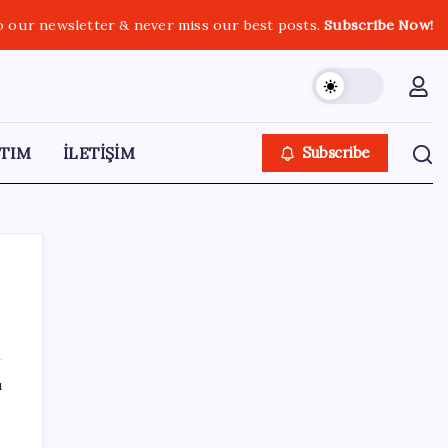
o our newsletter & never miss our best posts.
Subscribe Now!
TIM
İLETİŞİM
Subscribe
SON YAZILAR
ı
Türkiye, Suudi Arabistan ve Pakistan üçlü
savunma anlaşması imzaladı