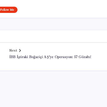
Follow Me
Next
İBB İştiraki Boğaziçi AŞ’ye Operasyon: 57 Gözaltı!
Office Lisans Satın Al