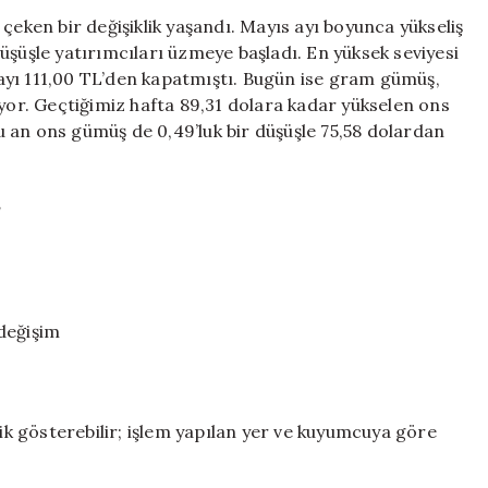
Gelişmeler:
çeken bir değişiklik yaşandı. Mayıs ayı boyunca yükseliş
Rekor
üşüşle yatırımcıları üzmeye başladı. En yüksek seviyesi
Sonrasında
ayı 111,00 TL’den kapatmıştı. Bugün ise gram gümüş,
Düşüş
üyor. Geçtiğimiz hafta 89,31 dolara kadar yükselen ons
Başladı
 an ons gümüş de 0,49’luk bir düşüşle 75,58 dolardan
için
Ş
 değişim
lik gösterebilir; işlem yapılan yer ve kuyumcuya göre