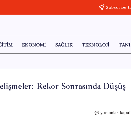
Subscribe t
ĞİTİM
EKONOMİ
SAĞLIK
TEKNOLOJİ
TANI
lişmeler: Rekor Sonrasında Düşüş
Mayıs
yorumlar kapal
Ayında
Gümüşte
Sıcak