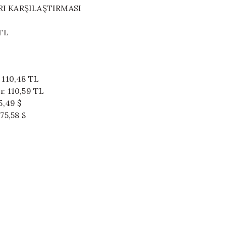
I KARŞILAŞTIRMASI
 TL
: 110,48 TL
ı: 110,59 TL
5,49 $
75,58 $