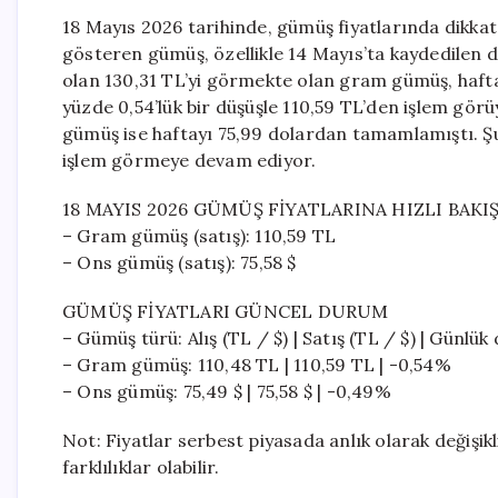
18 Mayıs 2026 tarihinde, gümüş fiyatlarında dikkat 
gösteren gümüş, özellikle 14 Mayıs’ta kaydedilen d
olan 130,31 TL’yi görmekte olan gram gümüş, haft
yüzde 0,54’lük bir düşüşle 110,59 TL’den işlem gör
gümüş ise haftayı 75,99 dolardan tamamlamıştı. Şu
işlem görmeye devam ediyor.
18 MAYIS 2026 GÜMÜŞ FİYATLARINA HIZLI BAKI
– Gram gümüş (satış): 110,59 TL
– Ons gümüş (satış): 75,58 $
GÜMÜŞ FİYATLARI GÜNCEL DURUM
– Gümüş türü: Alış (TL / $) | Satış (TL / $) | Günlük
– Gram gümüş: 110,48 TL | 110,59 TL | -0,54%
– Ons gümüş: 75,49 $ | 75,58 $ | -0,49%
Not: Fiyatlar serbest piyasada anlık olarak değişik
farklılıklar olabilir.