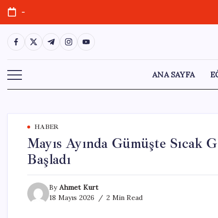
Skip
-
to
content
https://www.facebook.com/
https://twitter.com/
https://t.me/
https://www.instagram.com/
https://youtube.com/
ANA SAYFA
E
HABER
Mayıs Ayında Gümüşte Sıcak Ge
Başladı
By
Ahmet Kurt
18 Mayıs 2026
2 Min Read