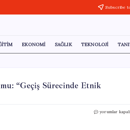
Subscribe t
ĞİTİM
EKONOMİ
SAĞLIK
TEKNOLOJİ
TANI
u: “Geçiş Sürecinde Etnik
Mehmet
yorumlar kapal
Uçum’dan
Öcalan
Yorumu: