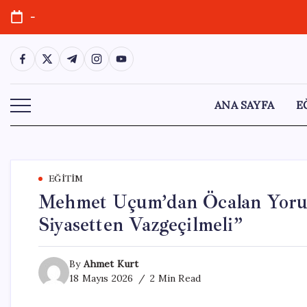
Skip
-
to
content
https://www.facebook.com/
https://twitter.com/
https://t.me/
https://www.instagram.com/
https://youtube.com/
ANA SAYFA
E
EĞITIM
Mehmet Uçum’dan Öcalan Yorum
Siyasetten Vazgeçilmeli”
By
Ahmet Kurt
18 Mayıs 2026
2 Min Read