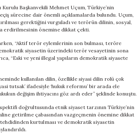
“Geçiş
ı Kurulu Başkanvekili Mehmet Uçum, Türkiye’nin
Sürecinde
geçiş sürecine dair önemli açıklamalarda bulundu. Uçum,
Etnik
ılması gerektiğini vurguladı ve terörün dilinin, sosyal,
Siyasetten
a erdirilmesinin önemine dikkat çekti.
Vazgeçilmeli”
için
arken, “Aktif terör eylemlerinin son bulması, teröre
emokratik siyasetin üzerindeki terör vesayetinin sona
ıca, “Eski ve yeni illegal yapıların demokratik siyasete
inde kullanılan dilin, özellikle siyasi dilin rolü çok
asi tutsak’ ifadesiyle ‘hukuk reformu’ bir arada ele
kukun değişim ihtiyacını göz ardı eder” şeklinde konuştu.
pektifi doğrultusunda etnik siyaset tarzının Türkiye’nin
haline getirilme çabasından vazgeçmenin önemine dikkat
 tehdidinden kurtulması ve demokratik siyasetin
ylandırıldı.