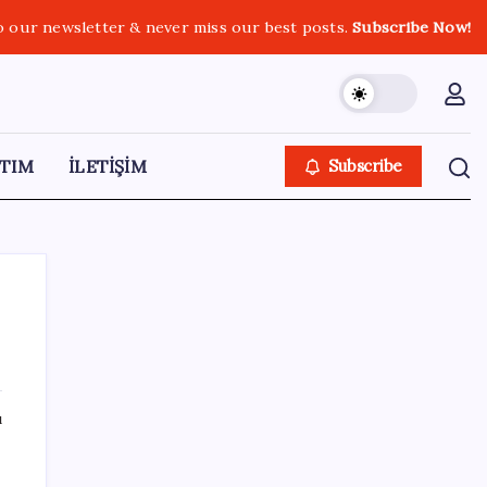
o our newsletter & never miss our best posts.
Subscribe Now!
TIM
İLETİŞİM
Subscribe
SON YAZILAR
ı
Türkiye, Suudi Arabistan ve Pakistan üçlü
savunma anlaşması imzaladı