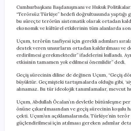
Cumhurbaşkanı Başdanışmanı ve Hukuk Politikalar
“Terörsüz Türkiye” hedefi doğrultusunda yaptığı 
bu süreçte terörün sistematik olarak ortadan kaldır
ekonomik ve kültürel etkilerinin tüm alanlarda son
Uçum, terörün tasfiyesi için gerekli adımları sıral
destek veren unsurların ortadan kaldırılması ve d
erdirilmesi gerekmektedir” ifadelerini kullandı. Ayr
etkisinin tamamen yok edilmesi önemlidir” dedi.
Geçiş sürecinin diline de değinen Uçum, “Geçiş dönem
büyüktür. Geçmişteki tartışmalarda olduğu gibi, ‘siy
alınamaz. Bu tür ideolojik tanımlamalar, mevcut hu
Uçum, Abdullah Öcalan’ın devletle bütünleşme pers
önüne çıkarılmasından ve geçiş sürecinin koşulu 
çekti. Uçum’un açıklamalarında, Türkiye’nin terör
güçlendirilmesi için atılması gereken adımlar deta