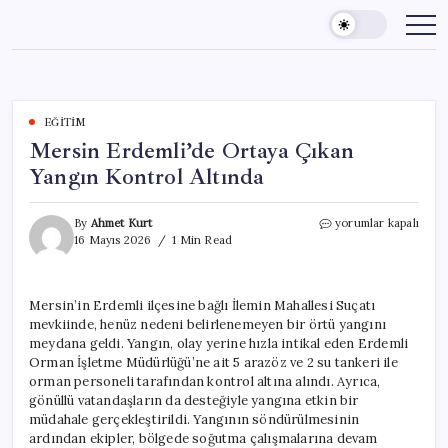
Skip
to
content
EĞITIM
Mersin Erdemli’de Ortaya Çıkan
Yangın Kontrol Altında
Mersin
By
Ahmet Kurt
yorumlar kapalı
Erdemli’de
16 Mayıs 2026
1 Min Read
Ortaya
Çıkan
Yangın
Mersin’in Erdemli ilçesine bağlı İlemin Mahallesi Suçatı
Kontrol
mevkiinde, henüz nedeni belirlenemeyen bir örtü yangını
Altında
için
meydana geldi. Yangın, olay yerine hızla intikal eden Erdemli
Orman İşletme Müdürlüğü’ne ait 5 arazöz ve 2 su tankeri ile
orman personeli tarafından kontrol altına alındı. Ayrıca,
gönüllü vatandaşların da desteğiyle yangına etkin bir
müdahale gerçekleştirildi. Yangının söndürülmesinin
ardından ekipler, bölgede soğutma çalışmalarına devam