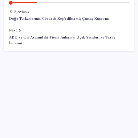
Previous
Doğa Tutkunlarının Gözdesi: Keşfedilmemiş Çamaş Kanyonu
Next
ABD ve Çin Arasındaki Ticari Anlaşma: Uçak Satışları ve Tarife
İndirimi
SON YAZILAR
Türkiye, Suudi Arabistan ve Pakistan üçlü savunma
anlaşması imzaladı