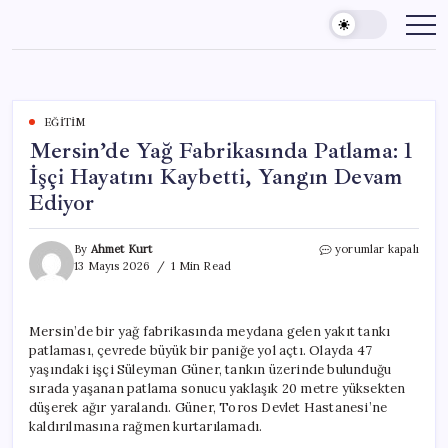
Skip
to
content
EĞITIM
Mersin’de Yağ Fabrikasında Patlama: 1
İşçi Hayatını Kaybetti, Yangın Devam
Ediyor
Mersin’de
By
Ahmet Kurt
yorumlar kapalı
Yağ
13 Mayıs 2026
1 Min Read
Fabrikasında
Patlama:
1
Mersin’de bir yağ fabrikasında meydana gelen yakıt tankı
İşçi
patlaması, çevrede büyük bir paniğe yol açtı. Olayda 47
Hayatını
Kaybetti,
yaşındaki işçi Süleyman Güner, tankın üzerinde bulunduğu
Yangın
sırada yaşanan patlama sonucu yaklaşık 20 metre yüksekten
Devam
düşerek ağır yaralandı. Güner, Toros Devlet Hastanesi’ne
Ediyor
kaldırılmasına rağmen kurtarılamadı.
için