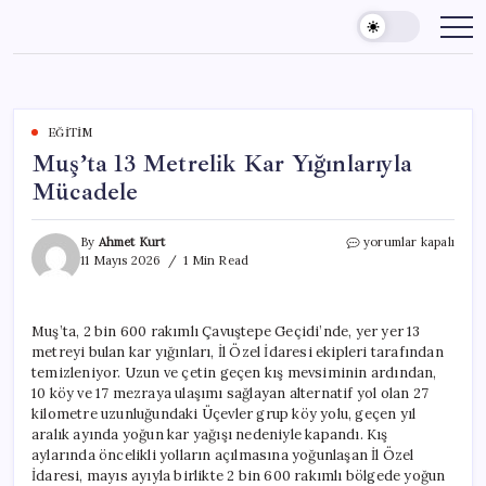
Skip
to
content
EĞITIM
Muş’ta 13 Metrelik Kar Yığınlarıyla
Mücadele
Muş’ta
By
Ahmet Kurt
yorumlar kapalı
13
11 Mayıs 2026
1 Min Read
Metrelik
Kar
Yığınlarıyla
Muş’ta, 2 bin 600 rakımlı Çavuştepe Geçidi’nde, yer yer 13
Mücadele
metreyi bulan kar yığınları, İl Özel İdaresi ekipleri tarafından
için
temizleniyor. Uzun ve çetin geçen kış mevsiminin ardından,
10 köy ve 17 mezraya ulaşımı sağlayan alternatif yol olan 27
kilometre uzunluğundaki Üçevler grup köy yolu, geçen yıl
aralık ayında yoğun kar yağışı nedeniyle kapandı. Kış
aylarında öncelikli yolların açılmasına yoğunlaşan İl Özel
İdaresi, mayıs ayıyla birlikte 2 bin 600 rakımlı bölgede yoğun