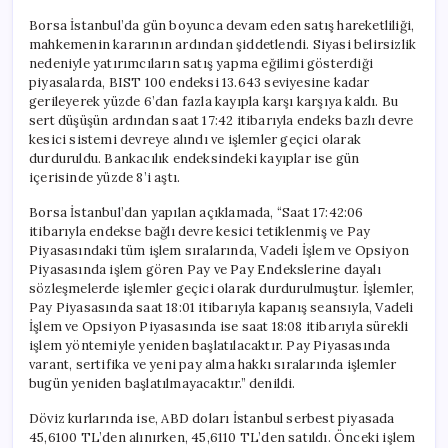
Borsa İstanbul’da gün boyunca devam eden satış hareketliliği,
mahkemenin kararının ardından şiddetlendi. Siyasi belirsizlik
nedeniyle yatırımcıların satış yapma eğilimi gösterdiği
piyasalarda, BIST 100 endeksi 13.643 seviyesine kadar
gerileyerek yüzde 6’dan fazla kayıpla karşı karşıya kaldı. Bu
sert düşüşün ardından saat 17:42 itibarıyla endeks bazlı devre
kesici sistemi devreye alındı ve işlemler geçici olarak
durduruldu. Bankacılık endeksindeki kayıplar ise gün
içerisinde yüzde 8’i aştı.
Borsa İstanbul’dan yapılan açıklamada, “Saat 17:42:06
itibarıyla endekse bağlı devre kesici tetiklenmiş ve Pay
Piyasasındaki tüm işlem sıralarında, Vadeli İşlem ve Opsiyon
Piyasasında işlem gören Pay ve Pay Endekslerine dayalı
sözleşmelerde işlemler geçici olarak durdurulmuştur. İşlemler,
Pay Piyasasında saat 18:01 itibarıyla kapanış seansıyla, Vadeli
İşlem ve Opsiyon Piyasasında ise saat 18:08 itibarıyla sürekli
işlem yöntemiyle yeniden başlatılacaktır. Pay Piyasasında
varant, sertifika ve yeni pay alma hakkı sıralarında işlemler
bugün yeniden başlatılmayacaktır.” denildi.
Döviz kurlarında ise, ABD doları İstanbul serbest piyasada
45,6100 TL’den alınırken, 45,6110 TL’den satıldı. Önceki işlem