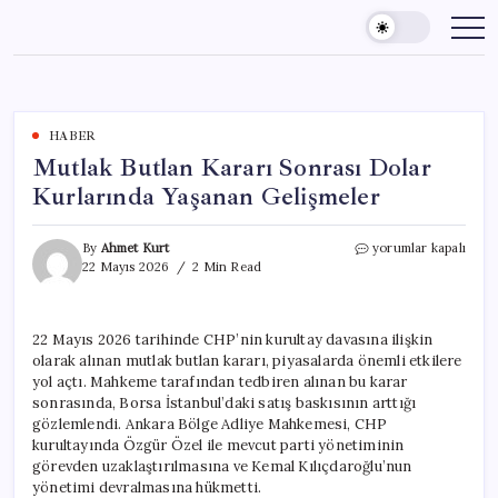
Skip
to
content
HABER
Mutlak Butlan Kararı Sonrası Dolar
Kurlarında Yaşanan Gelişmeler
Mutlak
By
Ahmet Kurt
yorumlar kapalı
Butlan
22 Mayıs 2026
2 Min Read
Kararı
Sonrası
Dolar
22 Mayıs 2026 tarihinde CHP’nin kurultay davasına ilişkin
Kurlarında
olarak alınan mutlak butlan kararı, piyasalarda önemli etkilere
Yaşanan
Gelişmeler
yol açtı. Mahkeme tarafından tedbiren alınan bu karar
için
sonrasında, Borsa İstanbul’daki satış baskısının arttığı
gözlemlendi. Ankara Bölge Adliye Mahkemesi, CHP
kurultayında Özgür Özel ile mevcut parti yönetiminin
görevden uzaklaştırılmasına ve Kemal Kılıçdaroğlu’nun
yönetimi devralmasına hükmetti.