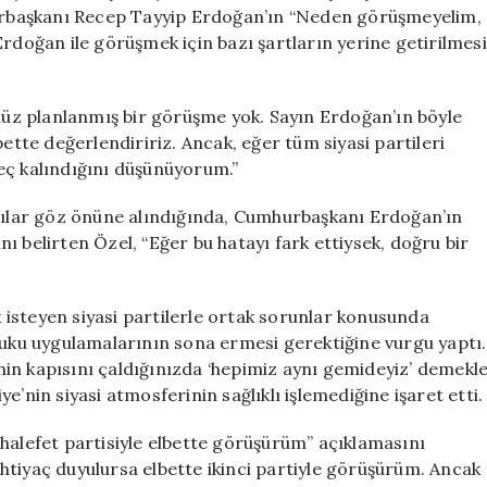
Yanıt
rbaşkanı Recep Tayyip Erdoğan’ın “Neden görüşmeyelim,
Geldi
Erdoğan ile görüşmek için bazı şartların yerine getirilmesi
için
enüz planlanmış bir görüşme yok. Sayın Erdoğan’ın böyle
bette değerlendiririz. Ancak, eğer tüm siyasi partileri
eç kalındığını düşünüyorum.”
ntılar göz önüne alındığında, Cumhurbaşkanı Erdoğan’ın
ı belirten Özel, “Eğer bu hatayı fark ettiysek, doğru bir
isteyen siyasi partilerle ortak sorunlar konusunda
ku uygulamalarının sona ermesi gerektiğine vurgu yaptı.
in kapısını çaldığınızda ‘hepimiz aynı gemideyiz’ demekl
’nin siyasi atmosferinin sağlıklı işlemediğine işaret etti.
halefet partisiyle elbette görüşürüm” açıklamasını
 ihtiyaç duyulursa elbette ikinci partiyle görüşürüm. Ancak