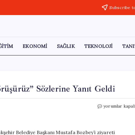
Subscribe t
ĞİTİM
EKONOMİ
SAĞLIK
TEKNOLOJİ
TANI
rüşürüz” Sözlerine Yanıt Geldi
Özgür
yorumlar kapal
Özel’den
Erdoğan’ın
“Görüşürüz”
Sözlerine
şehir Belediye Başkanı Mustafa Bozbey’i ziyareti