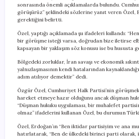
sonrasında önemli açıklamalarda bulundu. Cumhu
görüşürüz” şeklindeki sözlerine yanıt veren Özel, 
gerektiğini belirtti.
Özel, yaptığı açıklamada şu ifadeleri kullandı: “H
bir görüşme isteği varsa, doğrudan bize iletirse el
kapsayan bir yaklaşım söz konusu ise bu hususta g
Bölgedeki zorluklar, İran savaşı ve ekonomik sıkı
yalnızlaşmasının kendi hatalarından kaynaklandığın
adım atılıyor demektir” dedi.
Özgür Özel, Cumhuriyet Halk Partisi’nin görüşmek 
hareket etmeye hazır olduğunu ancak düşman huku
“Düşman hukuku uygulaması, bir muhalefet partisin
olmaz” ifadelerini kullanan Özel, bu durumun Türkiye
Özel, Erdoğan’ın “Ben iktidar partisiyim ve ana mu
hatırlatarak, “Ben de ülkedeki birinci parti olarak,