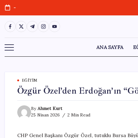
Skip
-
to
content
https://www.facebook.com/
https://twitter.com/
https://t.me/
https://www.instagram.com/
https://youtube.com/
ANA SAYFA
E
EĞITIM
Özgür Özel’den Erdoğan’ın “Gö
By
Ahmet Kurt
25 Nisan 2026
2 Min Read
CHP Genel Başkanı Özgür Özel, tutuklu Bursa Büyük