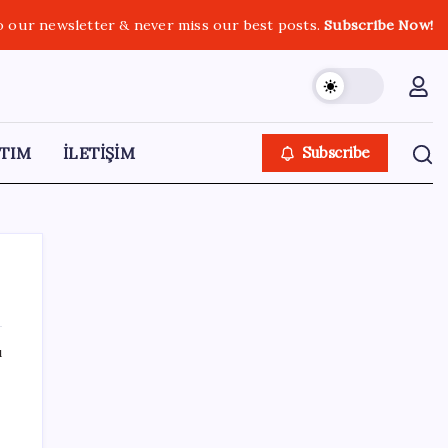
o our newsletter & never miss our best posts.
Subscribe Now!
TIM
İLETİŞİM
Subscribe
ı
SON YAZILAR
Türkiye, Suudi Arabistan ve Pakistan üçlü
savunma anlaşması imzaladı