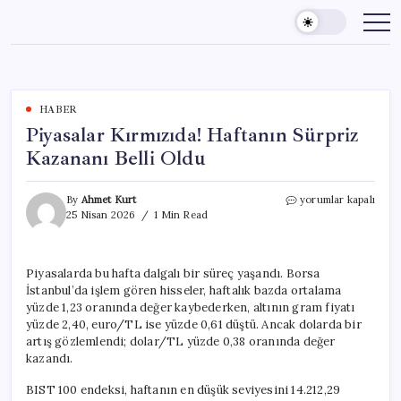
Skip
to
content
HABER
Piyasalar Kırmızıda! Haftanın Sürpriz
Kazananı Belli Oldu
Piyasalar
By
Ahmet Kurt
yorumlar kapalı
Kırmızıda!
25 Nisan 2026
1 Min Read
Haftanın
Sürpriz
Kazananı
Piyasalarda bu hafta dalgalı bir süreç yaşandı. Borsa
Belli
İstanbul’da işlem gören hisseler, haftalık bazda ortalama
Oldu
için
yüzde 1,23 oranında değer kaybederken, altının gram fiyatı
yüzde 2,40, euro/TL ise yüzde 0,61 düştü. Ancak dolarda bir
artış gözlemlendi; dolar/TL yüzde 0,38 oranında değer
kazandı.
BIST 100 endeksi, haftanın en düşük seviyesini 14.212,29