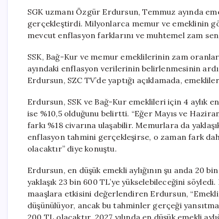
SGK uzmanı Özgür Erdursun, Temmuz ayında emekli
gerçekleştirdi. Milyonlarca memur ve emeklinin 
mevcut enflasyon farklarını ve muhtemel zam senar
SSK, Bağ-Kur ve memur emeklilerinin zam oranları
ayındaki enflasyon verilerinin belirlenmesinin ardı
Erdursun, SZC TV’de yaptığı açıklamada, emeklile
Erdursun, SSK ve Bağ-Kur emeklileri için 4 aylık 
ise %10,5 olduğunu belirtti. “Eğer Mayıs ve Hazira
farkı %18 civarına ulaşabilir. Memurlara da yaklaşık
enflasyon tahmini gerçekleşirse, o zaman fark dah
olacaktır” diye konuştu.
Erdursun, en düşük emekli aylığının şu anda 20 b
yaklaşık 23 bin 600 TL’ye yükselebileceğini söyled
maaşlara etkisini değerlendiren Erdursun, “Emekli 
düşünülüyor, ancak bu tahminler gerçeği yansıtmayabi
200 TL olacaktır. 2027 yılında en düşük emekli aylı