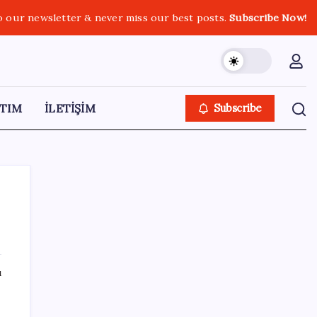
o our newsletter & never miss our best posts.
Subscribe Now!
TIM
İLETİŞİM
Subscribe
SON YAZILAR
ı
Akaryakıtta kötü sürpriz: İndirimin büyük
kısmı buhar oldu!