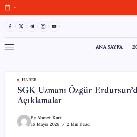
Skip
-
to
content
https://www.facebook.com/
https://twitter.com/
https://t.me/
https://www.instagram.com/
https://youtube.com/
ANA SAYFA
E
HABER
SGK Uzmanı Özgür Erdursun’da
Açıklamalar
By
Ahmet Kurt
16 Mayıs 2026
2 Min Read