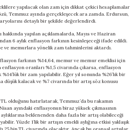
Emekli
lere yapılacak olan zam için dikkat çekici hesaplamalar
Zamları
gözü, Temmuz ayında gerçekleşecek ara zamda. Erdursun,
Üzerine
yolarını detaylı bir şekilde değerlendirdi.
Çarpıcı
Açıklamalar
 hakkında yapılan açıklamalarda, Mayıs ve Haziran
için
ndan 6 aylık enflasyon farkının kesinleşeceği ifade edildi.
re ve memurlara yönelik zam tahminlerini aktardı.
enflasyon farkının %14,64, memur ve memur emeklisi için
n enflasyon oranları %1,5 civarında çıkarsa, enflasyon
 %14’lük bir zam yapılabilir. Eğer yıl sonunda %26’lık bir
a düşük kalacak ve %7 civarında bir artış söz konusu
in TL olduğunu hatırlatarak, Temmuz’da bu rakamın
i. Nisan ayındaki enflasyonun biraz yüksek çıkmasının
aylıklarına beklenenden daha fazla bir artış olabileceği
lir. Yüzde 1’lik bir artışın emekli aylığına etkisi yaklaşık
ğı 25 bin TL civarında olacaktır. Ancak bu oransal artışlar,