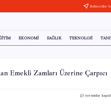
Subscribe t
ĞİTİM
EKONOMİ
SAĞLIK
TEKNOLOJİ
TANI
n Emekli Zamları Üzerine Çarpıcı
SGK
yorumlar kapal
Uzmanı
Özgür
Erdursun’dan