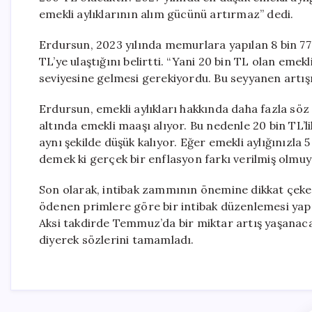
emekli aylıklarının alım gücünü artırmaz” dedi.
Erdursun, 2023 yılında memurlara yapılan 8 bin 77 T
TL’ye ulaştığını belirtti. “Yani 20 bin TL olan emek
seviyesine gelmesi gerekiyordu. Bu seyyanen artışı
Erdursun, emekli aylıkları hakkında daha fazla söz
altında emekli maaşı alıyor. Bu nedenle 20 bin TL’l
aynı şekilde düşük kalıyor. Eğer emekli aylığınızla 5 
demek ki gerçek bir enflasyon farkı verilmiş olmuy
Son olarak, intibak zammının önemine dikkat çeken
ödenen primlere göre bir intibak düzenlemesi yapılır
Aksi takdirde Temmuz’da bir miktar artış yaşanaca
diyerek sözlerini tamamladı.