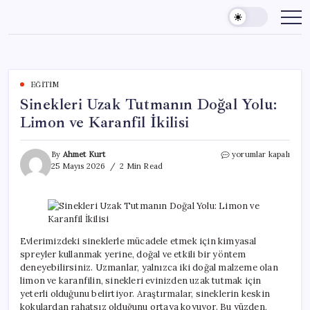
Skip
to
content
EĞITIM
Sinekleri Uzak Tutmanın Doğal Yolu:
Limon ve Karanfil İkilisi
Sinekleri
By
Ahmet Kurt
yorumlar kapalı
Uzak
25 Mayıs 2026
2 Min Read
Tutmanın
Doğal
Yolu:
Limon
ve
Karanfil
Evlerimizdeki sineklerle mücadele etmek için kimyasal
İkilisi
spreyler kullanmak yerine, doğal ve etkili bir yöntem
için
deneyebilirsiniz. Uzmanlar, yalnızca iki doğal malzeme olan
limon ve karanfilin, sinekleri evinizden uzak tutmak için
yeterli olduğunu belirtiyor. Araştırmalar, sineklerin keskin
kokulardan rahatsız olduğunu ortaya koyuyor. Bu yüzden,