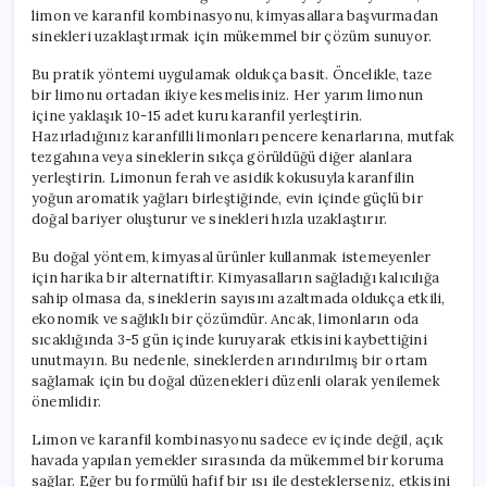
limon ve karanfil kombinasyonu, kimyasallara başvurmadan
sinekleri uzaklaştırmak için mükemmel bir çözüm sunuyor.
Bu pratik yöntemi uygulamak oldukça basit. Öncelikle, taze
bir limonu ortadan ikiye kesmelisiniz. Her yarım limonun
içine yaklaşık 10-15 adet kuru karanfil yerleştirin.
Hazırladığınız karanfilli limonları pencere kenarlarına, mutfak
tezgahına veya sineklerin sıkça görüldüğü diğer alanlara
yerleştirin. Limonun ferah ve asidik kokusuyla karanfilin
yoğun aromatik yağları birleştiğinde, evin içinde güçlü bir
doğal bariyer oluşturur ve sinekleri hızla uzaklaştırır.
Bu doğal yöntem, kimyasal ürünler kullanmak istemeyenler
için harika bir alternatiftir. Kimyasalların sağladığı kalıcılığa
sahip olmasa da, sineklerin sayısını azaltmada oldukça etkili,
ekonomik ve sağlıklı bir çözümdür. Ancak, limonların oda
sıcaklığında 3-5 gün içinde kuruyarak etkisini kaybettiğini
unutmayın. Bu nedenle, sineklerden arındırılmış bir ortam
sağlamak için bu doğal düzenekleri düzenli olarak yenilemek
önemlidir.
Limon ve karanfil kombinasyonu sadece ev içinde değil, açık
havada yapılan yemekler sırasında da mükemmel bir koruma
sağlar. Eğer bu formülü hafif bir ısı ile desteklerseniz, etkisini