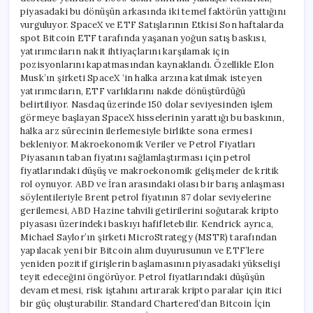
piyasadaki bu dönüşün arkasında iki temel faktörün yattığını
vurguluyor. SpaceX ve ETF Satışlarının Etkisi Son haftalarda
spot Bitcoin ETF tarafında yaşanan yoğun satış baskısı,
yatırımcıların nakit ihtiyaçlarını karşılamak için
pozisyonlarını kapatmasından kaynaklandı. Özellikle Elon
Musk’ın şirketi SpaceX ‘in halka arzına katılmak isteyen
yatırımcıların, ETF varlıklarını nakde dönüştürdüğü
belirtiliyor. Nasdaq üzerinde 150 dolar seviyesinden işlem
görmeye başlayan SpaceX hisselerinin yarattığı bu baskının,
halka arz sürecinin ilerlemesiyle birlikte sona ermesi
bekleniyor. Makroekonomik Veriler ve Petrol Fiyatları
Piyasanın taban fiyatını sağlamlaştırması için petrol
fiyatlarındaki düşüş ve makroekonomik gelişmeler de kritik
rol oynuyor. ABD ve İran arasındaki olası bir barış anlaşması
söylentileriyle Brent petrol fiyatının 87 dolar seviyelerine
gerilemesi, ABD Hazine tahvili getirilerini soğutarak kripto
piyasası üzerindeki baskıyı hafifletebilir. Kendrick ayrıca,
Michael Saylor’ın şirketi MicroStrategy (MSTR) tarafından
yapılacak yeni bir Bitcoin alım duyurusunun ve ETF’lere
yeniden pozitif girişlerin başlamasının piyasadaki yükselişi
teyit edeceğini öngörüyor. Petrol fiyatlarındaki düşüşün
devam etmesi, risk iştahını artırarak kripto paralar için itici
bir güç oluşturabilir. Standard Chartered’dan Bitcoin İçin