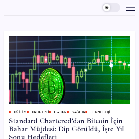
Skip
to
content
EĞITIM
EKONOMI
HABER
SAĞLIK
TEKNOLOJI
Standard Chartered’dan Bitcoin İçin
Bahar Müjdesi: Dip Görüldü, İşte Yıl
Sonu Hedefleri