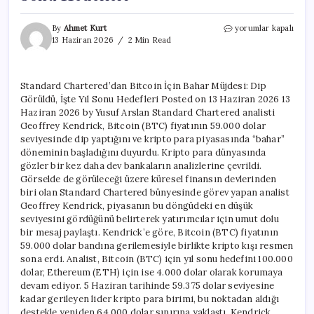
Standard
By
Ahmet Kurt
yorumlar kapalı
Chartered’dan
13 Haziran 2026
2 Min Read
Bitcoin
İçin
Bahar
Standard Chartered’dan Bitcoin İçin Bahar Müjdesi: Dip
Müjdesi:
Görüldü, İşte Yıl Sonu Hedefleri Posted on 13 Haziran 2026 13
Dip
Görüldü,
Haziran 2026 by Yusuf Arslan Standard Chartered analisti
İşte
Geoffrey Kendrick, Bitcoin (BTC) fiyatının 59.000 dolar
Yıl
seviyesinde dip yaptığını ve kripto para piyasasında “bahar”
Sonu
döneminin başladığını duyurdu. Kripto para dünyasında
Hedefleri
gözler bir kez daha dev bankaların analizlerine çevrildi.
için
Görselde de görüleceği üzere küresel finansın devlerinden
biri olan Standard Chartered bünyesinde görev yapan analist
Geoffrey Kendrick, piyasanın bu döngüdeki en düşük
seviyesini gördüğünü belirterek yatırımcılar için umut dolu
bir mesaj paylaştı. Kendrick’e göre, Bitcoin (BTC) fiyatının
59.000 dolar bandına gerilemesiyle birlikte kripto kışı resmen
sona erdi. Analist, Bitcoin (BTC) için yıl sonu hedefini 100.000
dolar, Ethereum (ETH) için ise 4.000 dolar olarak korumaya
devam ediyor. 5 Haziran tarihinde 59.375 dolar seviyesine
kadar gerileyen lider kripto para birimi, bu noktadan aldığı
destekle yeniden 64.000 dolar sınırına yaklaştı. Kendrick,