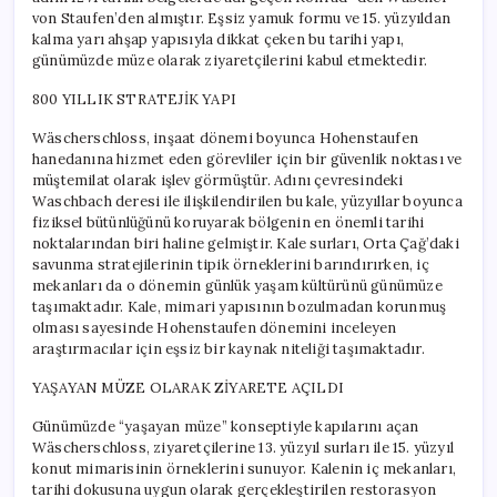
von Staufen’den almıştır. Eşsiz yamuk formu ve 15. yüzyıldan
kalma yarı ahşap yapısıyla dikkat çeken bu tarihi yapı,
günümüzde müze olarak ziyaretçilerini kabul etmektedir.
800 YILLIK STRATEJİK YAPI
Wäscherschloss, inşaat dönemi boyunca Hohenstaufen
hanedanına hizmet eden görevliler için bir güvenlik noktası ve
müştemilat olarak işlev görmüştür. Adını çevresindeki
Waschbach deresi ile ilişkilendirilen bu kale, yüzyıllar boyunca
fiziksel bütünlüğünü koruyarak bölgenin en önemli tarihi
noktalarından biri haline gelmiştir. Kale surları, Orta Çağ’daki
savunma stratejilerinin tipik örneklerini barındırırken, iç
mekanları da o dönemin günlük yaşam kültürünü günümüze
taşımaktadır. Kale, mimari yapısının bozulmadan korunmuş
olması sayesinde Hohenstaufen dönemini inceleyen
araştırmacılar için eşsiz bir kaynak niteliği taşımaktadır.
YAŞAYAN MÜZE OLARAK ZİYARETE AÇILDI
Günümüzde “yaşayan müze” konseptiyle kapılarını açan
Wäscherschloss, ziyaretçilerine 13. yüzyıl surları ile 15. yüzyıl
konut mimarisinin örneklerini sunuyor. Kalenin iç mekanları,
tarihi dokusuna uygun olarak gerçekleştirilen restorasyon