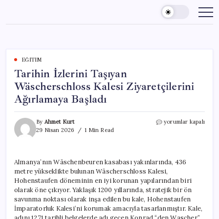
Skip
to
content
EĞITIM
Tarihin İzlerini Taşıyan
Wäscherschloss Kalesi Ziyaretçilerini
Ağırlamaya Başladı
Tarihin
By
Ahmet Kurt
yorumlar kapalı
İzlerini
29 Nisan 2026
1 Min Read
Taşıyan
Wäscherschloss
Kalesi
Almanya’nın Wäschenbeuren kasabası yakınlarında, 436
Ziyaretçilerini
metre yükseklikte bulunan Wäscherschloss Kalesi,
Ağırlamaya
Başladı
Hohenstaufen döneminin en iyi korunan yapılarından biri
için
olarak öne çıkıyor. Yaklaşık 1200 yıllarında, stratejik bir ön
savunma noktası olarak inşa edilen bu kale, Hohenstaufen
İmparatorluk Kalesi’ni korumak amacıyla tasarlanmıştır. Kale,
adını 1271 tarihli belgelerde adı geçen Konrad “den Wascher”