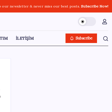
o our newsletter & never miss our best posts.
Subscribe Now!
TIM
İLETİŞİM
Subscribe
SON YAZILAR
ı
Akaryakıtta kötü sürpriz: İndirimin büyük
kısmı buhar oldu!