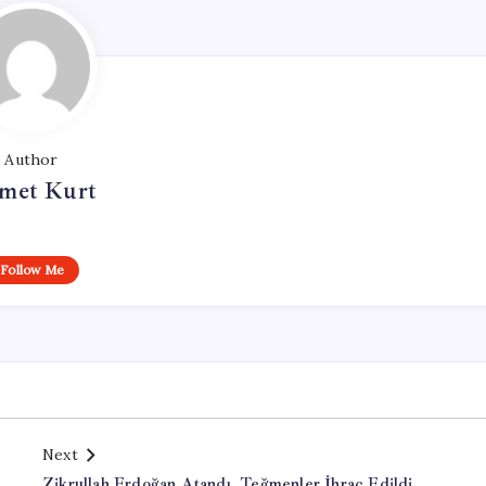
Author
met Kurt
Follow Me
Next
Zikrullah Erdoğan Atandı, Teğmenler İhraç Edildi