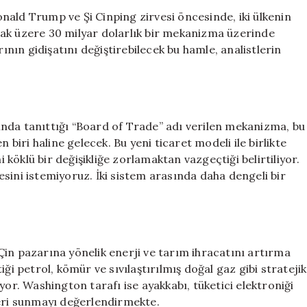
Milyar
nald Trump ve Şi Cinping zirvesi öncesinde, iki ülkenin
Dolarlık
mak üzere 30 milyar dolarlık bir mekanizma üzerinde
Ticaret
rının gidişatını değiştirebilecek bu hamle, analistlerin
Planı:
Piyasalar
için
Kritik
Zirve
nda tanıttığı “Board of Trade” adı verilen mekanizma, bu
için
iri haline gelecek. Bu yeni ticaret modeli ile birlikte
öklü bir değişikliğe zorlamaktan vazgeçtiği belirtiliyor.
sini istemiyoruz. İki sistem arasında daha dengeli bir
Çin pazarına yönelik enerji ve tarım ihracatını artırma
ği petrol, kömür ve sıvılaştırılmış doğal gaz gibi stratejik
yor. Washington tarafı ise ayakkabı, tüketici elektroniği
leri sunmayı değerlendirmekte.