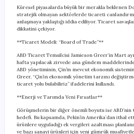
Küresel piyasalarda büyük bir merakla beklenen Do
stratejik olmayan sektörlerde ticareti canlandır
anlaşmaya yaklaştığı iddia ediliyor. Ticaret savaşla
dikkatini çekiyor.
**Ticaret Modeli: “Board of Trade”**
ABD Ticaret Temsilcisi Jamieson Greer’in Mart ayı
hafta yapılacak zirvede ana gündem maddelerinden b
ABD yönetiminin, Çin’in mevcut ekonomik sistemini k
Greer, “Çin’in ekonomik yönetim tarzını değiştirme
ticaret yolu bulabiliriz” ifadelerini kullandı.
**Enerji ve Tarımda Yeni Fırsatlar**
Görüşmelerin bir diğer önemli boyutu ise ABD’nin 
hedefi. Bu kapsamda, Pekin’in Amerika’dan ithal etti
ürünlere uyguladığı ek vergileri azaltması planlanı
ve bazı sanayi ürünleri için yeni gümrük muafiyet