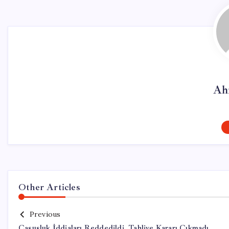
Ah
Other Articles
Previous
Casusluk İddiaları Reddedildi, Tahliye Kararı Çıkmadı