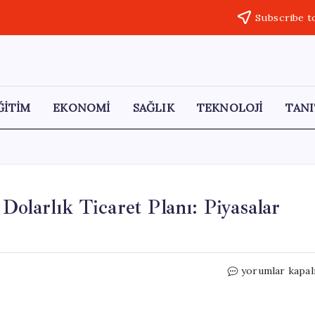
Subscribe t
ĞİTİM
EKONOMİ
SAĞLIK
TEKNOLOJİ
TANI
olarlık Ticaret Planı: Piyasalar
Trump
yorumlar kapal
ve
Cinping’in
30