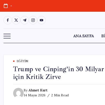
Skip
-
to
content
https://www.facebook.com/
https://twitter.com/
https://t.me/
https://www.instagram.com/
https://youtube.com/
ANA SAYFA
E
EĞITIM
Trump ve Cinping’in 30 Milyar D
için Kritik Zirve
By
Ahmet Kurt
14 Mayıs 2026
2 Min Read