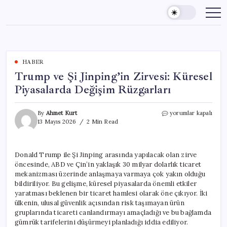
Skip
to
content
HABER
Trump ve Şi Jinping’in Zirvesi: Küresel
Piyasalarda Değişim Rüzgarları
Trump
By
Ahmet Kurt
yorumlar kapalı
ve
13 Mayıs 2026
2 Min Read
Şi
Jinping’in
Zirvesi:
Donald Trump ile Şi Jinping arasında yapılacak olan zirve
Küresel
öncesinde, ABD ve Çin’in yaklaşık 30 milyar dolarlık ticaret
Piyasalarda
Değişim
mekanizması üzerinde anlaşmaya varmaya çok yakın olduğu
Rüzgarları
bildiriliyor. Bu gelişme, küresel piyasalarda önemli etkiler
için
yaratması beklenen bir ticaret hamlesi olarak öne çıkıyor. İki
ülkenin, ulusal güvenlik açısından risk taşımayan ürün
gruplarında ticareti canlandırmayı amaçladığı ve bu bağlamda
gümrük tarifelerini düşürmeyi planladığı iddia ediliyor.