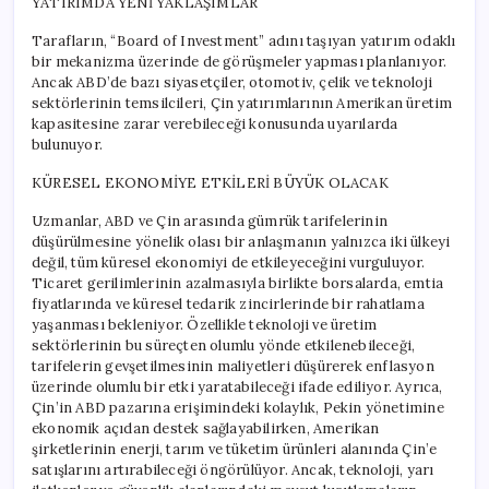
YATIRIMDA YENİ YAKLAŞIMLAR
Tarafların, “Board of Investment” adını taşıyan yatırım odaklı
bir mekanizma üzerinde de görüşmeler yapması planlanıyor.
Ancak ABD’de bazı siyasetçiler, otomotiv, çelik ve teknoloji
sektörlerinin temsilcileri, Çin yatırımlarının Amerikan üretim
kapasitesine zarar verebileceği konusunda uyarılarda
bulunuyor.
KÜRESEL EKONOMİYE ETKİLERİ BÜYÜK OLACAK
Uzmanlar, ABD ve Çin arasında gümrük tarifelerinin
düşürülmesine yönelik olası bir anlaşmanın yalnızca iki ülkeyi
değil, tüm küresel ekonomiyi de etkileyeceğini vurguluyor.
Ticaret gerilimlerinin azalmasıyla birlikte borsalarda, emtia
fiyatlarında ve küresel tedarik zincirlerinde bir rahatlama
yaşanması bekleniyor. Özellikle teknoloji ve üretim
sektörlerinin bu süreçten olumlu yönde etkilenebileceği,
tarifelerin gevşetilmesinin maliyetleri düşürerek enflasyon
üzerinde olumlu bir etki yaratabileceği ifade ediliyor. Ayrıca,
Çin’in ABD pazarına erişimindeki kolaylık, Pekin yönetimine
ekonomik açıdan destek sağlayabilirken, Amerikan
şirketlerinin enerji, tarım ve tüketim ürünleri alanında Çin’e
satışlarını artırabileceği öngörülüyor. Ancak, teknoloji, yarı