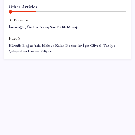
Other Articles
Previous
İmamoğlu, Özel ve Yavaş’tan Birlik Mesajı
Next
Hürmüz Boğazı’nda Mahsur Kalan Denizciler İçin Güvenli Tahliye
Çalışmaları Devam Ediyor
SON YAZILAR
Akaryakıtta kötü sürpriz: İndirimin büyük kısmı buhar