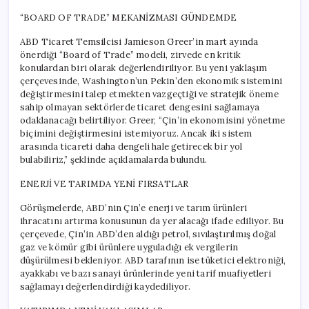
“BOARD OF TRADE” MEKANİZMASI GÜNDEMDE
ABD Ticaret Temsilcisi Jamieson Greer’in mart ayında
önerdiği “Board of Trade” modeli, zirvede en kritik
konulardan biri olarak değerlendiriliyor. Bu yeni yaklaşım
çerçevesinde, Washington’un Pekin’den ekonomik sistemini
değiştirmesini talep etmekten vazgeçtiği ve stratejik öneme
sahip olmayan sektörlerde ticaret dengesini sağlamaya
odaklanacağı belirtiliyor. Greer, “Çin’in ekonomisini yönetme
biçimini değiştirmesini istemiyoruz. Ancak iki sistem
arasında ticareti daha dengeli hale getirecek bir yol
bulabiliriz,” şeklinde açıklamalarda bulundu.
ENERJİ VE TARIMDA YENİ FIRSATLAR
Görüşmelerde, ABD’nin Çin’e enerji ve tarım ürünleri
ihracatını artırma konusunun da yer alacağı ifade ediliyor. Bu
çerçevede, Çin’in ABD’den aldığı petrol, sıvılaştırılmış doğal
gaz ve kömür gibi ürünlere uyguladığı ek vergilerin
düşürülmesi bekleniyor. ABD tarafının ise tüketici elektroniği,
ayakkabı ve bazı sanayi ürünlerinde yeni tarif muafiyetleri
sağlamayı değerlendirdiği kaydediliyor.