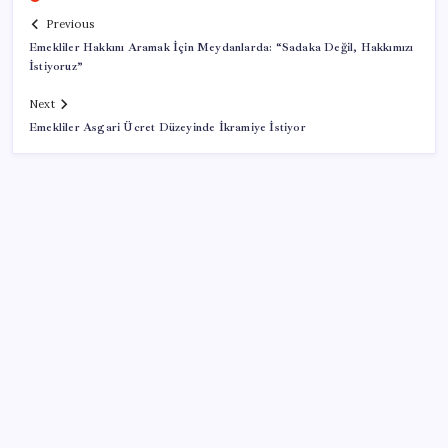
Previous
Emekliler Hakkını Aramak İçin Meydanlarda: “Sadaka Değil, Hakkımızı
İstiyoruz”
Next
Emekliler Asgari Ücret Düzeyinde İkramiye İstiyor
SON YAZILAR
Türkiye, Suudi Arabistan ve Pakistan üçlü savunma
anlaşması imzaladı
OpenAI’ın İlk Cihazı için Fiyat ve Tasarım Belli Oldu