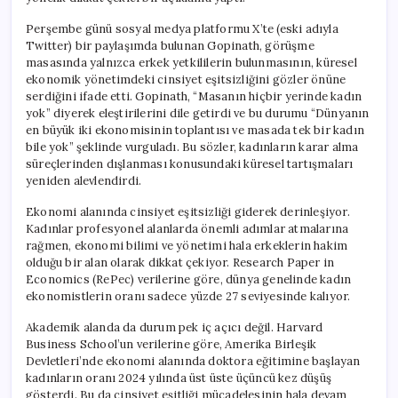
Perşembe günü sosyal medya platformu X’te (eski adıyla
Twitter) bir paylaşımda bulunan Gopinath, görüşme
masasında yalnızca erkek yetkililerin bulunmasının, küresel
ekonomik yönetimdeki cinsiyet eşitsizliğini gözler önüne
serdiğini ifade etti. Gopinath, “Masanın hiçbir yerinde kadın
yok” diyerek eleştirilerini dile getirdi ve bu durumu “Dünyanın
en büyük iki ekonomisinin toplantısı ve masada tek bir kadın
bile yok” şeklinde vurguladı. Bu sözler, kadınların karar alma
süreçlerinden dışlanması konusundaki küresel tartışmaları
yeniden alevlendirdi.
Ekonomi alanında cinsiyet eşitsizliği giderek derinleşiyor.
Kadınlar profesyonel alanlarda önemli adımlar atmalarına
rağmen, ekonomi bilimi ve yönetimi hala erkeklerin hakim
olduğu bir alan olarak dikkat çekiyor. Research Paper in
Economics (RePec) verilerine göre, dünya genelinde kadın
ekonomistlerin oranı sadece yüzde 27 seviyesinde kalıyor.
Akademik alanda da durum pek iç açıcı değil. Harvard
Business School’un verilerine göre, Amerika Birleşik
Devletleri’nde ekonomi alanında doktora eğitimine başlayan
kadınların oranı 2024 yılında üst üste üçüncü kez düşüş
gösterdi. Bu da cinsiyet eşitliği mücadelesinin hala devam