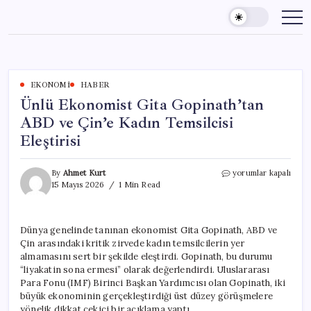
Skip
to
content
EKONOMI
HABER
Ünlü Ekonomist Gita Gopinath’tan
ABD ve Çin’e Kadın Temsilcisi
Eleştirisi
Ünlü
By
Ahmet Kurt
yorumlar kapalı
Ekonomist
15 Mayıs 2026
1 Min Read
Gita
Gopinath’tan
ABD
Dünya genelinde tanınan ekonomist Gita Gopinath, ABD ve
ve
Çin arasındaki kritik zirvede kadın temsilcilerin yer
Çin’e
Kadın
almamasını sert bir şekilde eleştirdi. Gopinath, bu durumu
Temsilcisi
“liyakatin sona ermesi” olarak değerlendirdi. Uluslararası
Eleştirisi
Para Fonu (IMF) Birinci Başkan Yardımcısı olan Gopinath, iki
için
büyük ekonominin gerçekleştirdiği üst düzey görüşmelere
yönelik dikkat çekici bir açıklama yaptı.