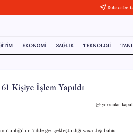
Subscribe t
ĞİTİM
EKONOMİ
SAĞLIK
TEKNOLOJİ
TANI
61 Kişiye İşlem Yapıldı
Yasa
yorumlar kapal
Dışı
Bahis
Operasyonund
61
utanlığı’nın 7 ilde gerçekleştirdiği yasa dışı bahis