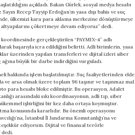
Kişiye
şlatıldığını açıkladı. Bakan Gürlek, sosyal medya hesabı
İşlem
Sayın Recep Tayyip Erdoğan’ın yasa dışı bahis ve suç
Yapıldı
sinde, ülkemizi kara para aklama merkezine dönüştürmeye
için
al altyapılarını çökertmeye devam ediyoruz” dedi.
n koordinesinde gerçekleştirilen “PAYMIX-4” adlı
ak başarıyla icra edildiğini belirtti. Adli birimlerin, yasa
ıklar üzerinden yapılan transferleri ve dijital izleri siber
 ağına büyük bir darbe indirdiğini vurguladı.
 hakkında işlem başlatılmıştır. Suç faaliyetlerinden elde
arla ve arsa olmak üzere toplam 96 taşınır ve taşınmaz mal
ipto para hesabı bloke edilmiştir. Bu operasyon, Adalet
kanlığı arasındaki sıkı koordinasyonun, adli tıp, siber
ükemmel işbirliğini bir kez daha ortaya koymuştur.
urutma konusunda kararlıdır. Bu önemli operasyonu
vcılığı’na, İstanbul İl Jandarma Komutanlığı’na ve
şekkür ediyorum. Dijital ve finansal terörle
 dedi.