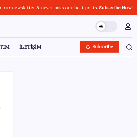
o our newsletter & never miss our best posts.
Subscribe Now!
TIM
İLETİŞİM
Subscribe
ı
SON YAZILAR
a
Akaryakıtta kötü sürpriz: İndirimin büyük
kısmı buhar oldu!