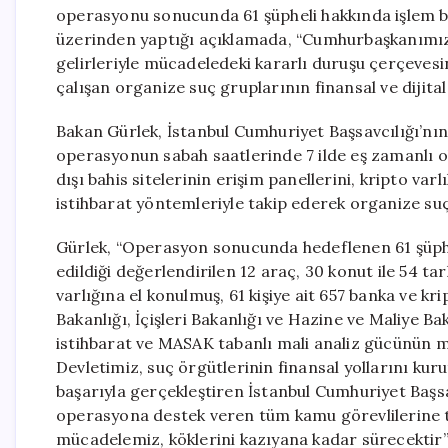
operasyonu sonucunda 61 şüpheli hakkında işlem ba
üzerinden yaptığı açıklamada, “Cumhurbaşkanımız 
gelirleriyle mücadeledeki kararlı duruşu çerçeve
çalışan organize suç gruplarının finansal ve dijit
Bakan Gürlek, İstanbul Cumhuriyet Başsavcılığı’nı
operasyonun sabah saatlerinde 7 ilde eş zamanlı olar
dışı bahis sitelerinin erişim panellerini, kripto varl
istihbarat yöntemleriyle takip ederek organize suç
Gürlek, “Operasyon sonucunda hedeflenen 61 şüpheli
edildiği değerlendirilen 12 araç, 30 konut ile 54 t
varlığına el konulmuş, 61 kişiye ait 657 banka ve kr
Bakanlığı, İçişleri Bakanlığı ve Hazine ve Maliye Ba
istihbarat ve MASAK tabanlı mali analiz gücünün m
Devletimiz, suç örgütlerinin finansal yollarını k
başarıyla gerçekleştiren İstanbul Cumhuriyet Başsa
operasyona destek veren tüm kamu görevlilerine te
mücadelemiz, köklerini kazıyana kadar sürecektir”