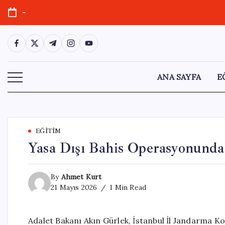
Skip
-
to
content
https://www.facebook.com/
https://twitter.com/
https://t.me/
https://www.instagram.com/
https://youtube.com/
ANA SAYFA
E
EĞITIM
Yasa Dışı Bahis Operasyonunda 
By
Ahmet Kurt
21 Mayıs 2026
1 Min Read
Adalet Bakanı Akın Gürlek, İstanbul İl Jandarma Kom