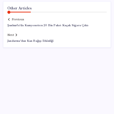
Other Articles
Previous
Şanlıurfa’da Kamyonetten 20 Bin Paket Kaçak Sigara Çıktı
Next
Jandarma’dan Kan Bağışı Etkinliği
SON YAZILAR
Akaryakıtta kötü sürpriz: İndirimin büyük kısmı buhar