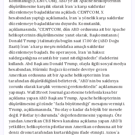
Komutanlığı (CENTCOM), ABD’ye ait Apache helikopterinin
düşürülmesine karşılık olarak İran ‘a karşı saldırılar
düzenlemeye başladıklarını açıkladı. CENTCOM, X
hesabından yaptığı açıklamada, İran ‘a yönelik karşı saldırılar
düzenlemeye başladıklarını duyurdu. Komutanlık,
açıklamasında, “CENTCOM, dün ABD ordusuna ait bir Apache
helikopterinin düşürülmesine yanıt olarak, Başkomutanın (
Donald Trump ) talimatıyla bugün saat 17.00’de (ABD Doğu
Saati) İran ‘a karşı meşru müdafaa amaçlı saldırılar
düzenlemeye başladı. Bu operasyon, İran ‘ın haksız
saldırganlığına orantılı bir yanıt niteliğindedir.” ifadelerini
kullandı. Abd Başkanı Donald Trump, olayla ilgili sosyal medya
hesabından, Hürmüz Boğazı üzerinde devriye gezen
Amerikan ordusuna ait bir Apache helikopterinin İran
tarafından düşürüldüğünü belirterek, “ABD’nin bu saldırıya
zorunlu olarak karşılık vermesi gerekmektedir.” açıklamasını
yapmıştı. Wall Street Journal gazetesine telefonla kısa bir
açıklama yapan ABD Başkanı Trump, Apache helikopterinin
düşürülmesini gözünde “fazla büyütmediği” mesajını vermişti.
Trump, açıklamasında, “Bu olay o kadar da büyük bir mesele
değil. Pilotlar iyi durumda.” değerlendirmesini yapmıştı. Öte
yandan Amerikan CBS News kanalına açıklama yapan ABD’li
yetkililer, helikopterin pilotlarının Amerikan ordusuna ait bir
deniz dronu tarafından kurtarıldığını ifade etmişti. Axios’a