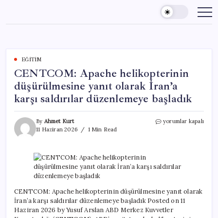
Skip
to
content
EĞITIM
CENTCOM: Apache helikopterinin
düşürülmesine yanıt olarak İran’a
karşı saldırılar düzenlemeye başladık
CENTCOM:
By
Ahmet Kurt
yorumlar kapalı
Apache
11 Haziran 2026
1 Min Read
helikopterinin
düşürülmesine
yanıt
olarak
İran’a
karşı
saldırılar
CENTCOM: Apache helikopterinin düşürülmesine yanıt olarak
düzenlemeye
İran’a karşı saldırılar düzenlemeye başladık Posted on 11
başladık
Haziran 2026 by Yusuf Arslan ABD Merkez Kuvvetler
için