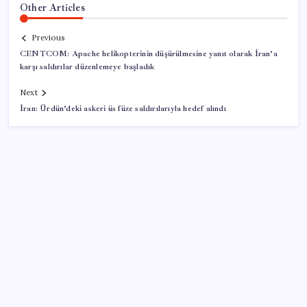
Other Articles
Previous
CENTCOM: Apache helikopterinin düşürülmesine yanıt olarak İran’a
karşı saldırılar düzenlemeye başladık
Next
İran: Ürdün’deki askeri üs füze saldırılarıyla hedef alındı
SON YAZILAR
Akaryakıtta kötü sürpriz: İndirimin büyük kısmı buhar