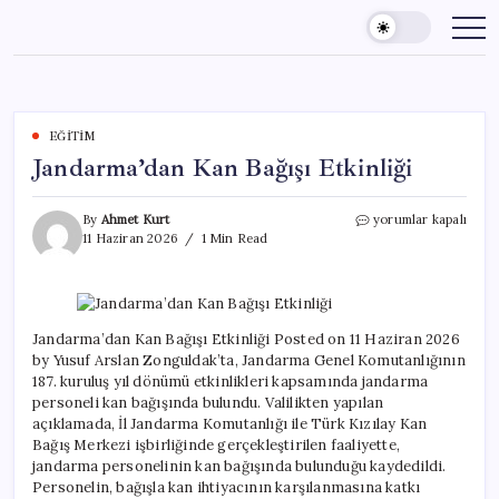
Skip
to
content
EĞITIM
Jandarma’dan Kan Bağışı Etkinliği
Jandarma’dan
By
Ahmet Kurt
yorumlar kapalı
Kan
11 Haziran 2026
1 Min Read
Bağışı
Etkinliği
için
Jandarma’dan Kan Bağışı Etkinliği Posted on 11 Haziran 2026
by Yusuf Arslan Zonguldak’ta, Jandarma Genel Komutanlığının
187. kuruluş yıl dönümü etkinlikleri kapsamında jandarma
personeli kan bağışında bulundu. Valilikten yapılan
açıklamada, İl Jandarma Komutanlığı ile Türk Kızılay Kan
Bağış Merkezi işbirliğinde gerçekleştirilen faaliyette,
jandarma personelinin kan bağışında bulunduğu kaydedildi.
Personelin, bağışla kan ihtiyacının karşılanmasına katkı