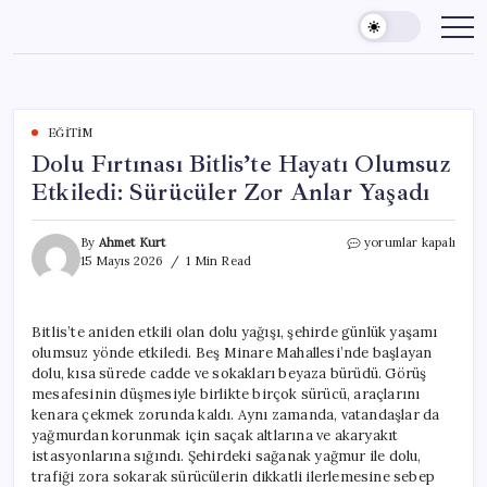
Skip
to
content
EĞITIM
Dolu Fırtınası Bitlis’te Hayatı Olumsuz
Etkiledi: Sürücüler Zor Anlar Yaşadı
Dolu
By
Ahmet Kurt
yorumlar kapalı
Fırtınası
15 Mayıs 2026
1 Min Read
Bitlis’te
Hayatı
Olumsuz
Bitlis’te aniden etkili olan dolu yağışı, şehirde günlük yaşamı
Etkiledi:
olumsuz yönde etkiledi. Beş Minare Mahallesi’nde başlayan
Sürücüler
Zor
dolu, kısa sürede cadde ve sokakları beyaza bürüdü. Görüş
Anlar
mesafesinin düşmesiyle birlikte birçok sürücü, araçlarını
Yaşadı
kenara çekmek zorunda kaldı. Aynı zamanda, vatandaşlar da
için
yağmurdan korunmak için saçak altlarına ve akaryakıt
istasyonlarına sığındı. Şehirdeki sağanak yağmur ile dolu,
trafiği zora sokarak sürücülerin dikkatli ilerlemesine sebep