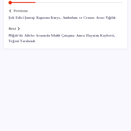
Previous
Şok Edici Şantaj: Kapısına Kurye, Ambulans ve Cenaze Aracı Yığıldı
Next
Niğde’de Aileler Arasında Silahlı Çatışma: Amca Hayatını Kaybetti,
Yeğeni Yaralandı
SON YAZILAR
Türkiye, Suudi Arabistan ve Pakistan üçlü savunma
anlaşması imzaladı