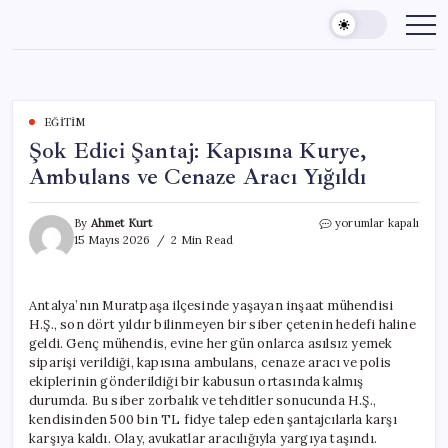
Skip
to
content
EĞITIM
Şok Edici Şantaj: Kapısına Kurye,
Ambulans ve Cenaze Aracı Yığıldı
Şok
By
Ahmet Kurt
yorumlar kapalı
Edici
15 Mayıs 2026
2 Min Read
Şantaj:
Kapısına
Kurye,
Antalya’nın Muratpaşa ilçesinde yaşayan inşaat mühendisi
Ambulans
H.Ş., son dört yıldır bilinmeyen bir siber çetenin hedefi haline
ve
Cenaze
geldi. Genç mühendis, evine her gün onlarca asılsız yemek
Aracı
siparişi verildiği, kapısına ambulans, cenaze aracı ve polis
Yığıldı
ekiplerinin gönderildiği bir kabusun ortasında kalmış
için
durumda. Bu siber zorbalık ve tehditler sonucunda H.Ş.,
kendisinden 500 bin TL fidye talep eden şantajcılarla karşı
karşıya kaldı. Olay, avukatlar aracılığıyla yargıya taşındı.