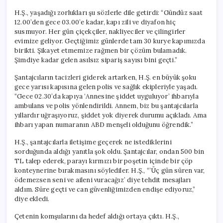
H.Ş., yaşadığı zorlukları şu sözlerle dile getirdi: “Gündüz saat
12.00’den gece 03.00’e kadar, kapı zili ve diyafon hiç
susmuyor. Her gün çiçekçiler, nakliyeciler ve çilingirler
evimize geliyor. Geçtiğimiz günlerde tam 30 kurye kapımızda
birikti. Şikayet etmemize rağmen bir çözüm bulamadık.
Şimdiye kadar gelen asılsız sipariş sayısı bini geçti.”
Şantajcıların tacizleri giderek artarken, H.Ş. en büyük şoku
gece yarısı kapısına gelen polis ve sağlık ekipleriyle yaşadı.
“Gece 02.30’da kapıya ‘Annesine şiddet uyguluyor’ ihbarıyla
ambulans ve polis yönlendirildi. Annem, biz bu şantajcılarla
yıllardır uğraşıyoruz, şiddet yok diyerek durumu açıkladı. Ama
ihbarı yapan numaranın ABD menşeli olduğunu öğrendik.”
H.Ş., şantajcılarla iletişime geçerek ne istediklerini
sorduğunda aldığı yanıtla şok oldu. Şantajcılar, ondan 500 bin
TL talep ederek, parayı kırmızı bir poşetin içinde bir çöp
konteynerine bırakmasını söylediler. H.Ş., “’Üç gün süren var,
ödemezsen seni ve aileni vuracağız’ diye tehdit mesajları
aldım. Süre geçti ve can güvenliğimizden endişe ediyoruz,”
diye ekledi.
Çetenin komşularını da hedef aldığı ortaya çıktı. H.Ş.,