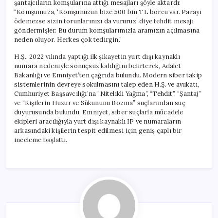
şantajcıların komşularına attığı mesajları şöyle aktardı:
“Komşumuza, ‘Komşunuzun bize 500 bin TL borcu var. Parayı
ödemezse sizin torunlarınızı da vururuz’ diye tehdit mesajı
göndermişler. Bu durum komşularımızla aramızın açılmasına
neden oluyor. Herkes çok tedirgin.”
H.Ş., 2022 yılında yaptığı ilk şikayetin yurt dışı kaynaklı
numara nedeniyle sonuçsuz kaldığını belirterek, Adalet
Bakanlığı ve Emniyet’ten çağrıda bulundu. Modern siber takip
sistemlerinin devreye sokulmasını talep eden H.Ş. ve avukatı,
Cumhuriyet Başsavcılığı’na “Nitelikli Yağma”, “Tehdit”, “Şantaj”
ve “Kişilerin Huzur ve Sükununu Bozma” suçlarından suç
duyurusunda bulundu. Emniyet, siber suçlarla mücadele
ekipleri aracılığıyla yurt dışı kaynaklı IP ve numaraların
arkasındaki kişilerin tespit edilmesi için geniş çaplı bir
inceleme başlattı.