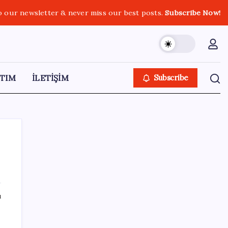
o our newsletter & never miss our best posts.
Subscribe Now!
TIM
İLETİŞİM
Subscribe
SON YAZILAR
ı
Türkiye, Suudi Arabistan ve Pakistan üçlü
savunma anlaşması imzaladı