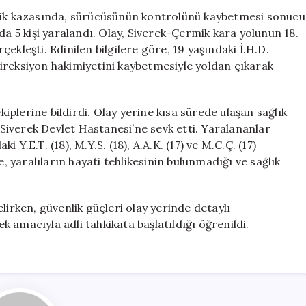
Takla
afik kazasında, sürücüsünün kontrolünü kaybetmesi sonucu
Atan
da 5 kişi yaralandı. Olay, Siverek-Çermik kara yolunun 18.
Araçtan
ekleşti. Edinilen bilgilere göre, 19 yaşındaki İ.H.D.
Yaralılarla
ireksiyon hakimiyetini kaybetmesiyle yoldan çıkarak
Mucize
Kurtuluş
için
plerine bildirdi. Olay yerine kısa sürede ulaşan sağlık
n Siverek Devlet Hastanesi’ne sevk etti. Yaralananlar
Y.E.T. (18), M.Y.S. (18), A.A.K. (17) ve M.C.Ç. (17)
e, yaralıların hayati tehlikesinin bulunmadığı ve sağlık
rken, güvenlik güçleri olay yerinde detaylı
 amacıyla adli tahkikata başlatıldığı öğrenildi.