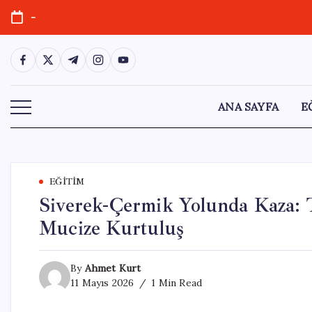
Skip
-
to
content
https://www.facebook.com/
https://twitter.com/
https://t.me/
https://www.instagram.com/
https://youtube.com/
ANA SAYFA
E
EĞITIM
Siverek-Çermik Yolunda Kaza: T
Mucize Kurtuluş
By
Ahmet Kurt
11 Mayıs 2026
1 Min Read