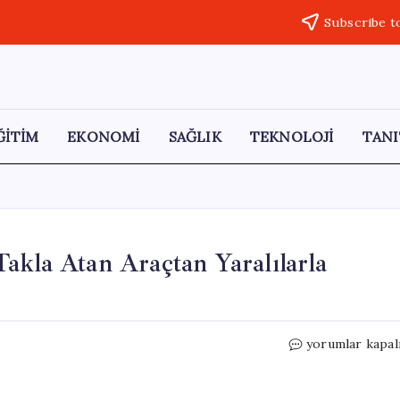
Subscribe t
ĞİTİM
EKONOMİ
SAĞLIK
TEKNOLOJİ
TANI
akla Atan Araçtan Yaralılarla
Siverek-
yorumlar kapal
Çermik
Yolunda
Kaza: